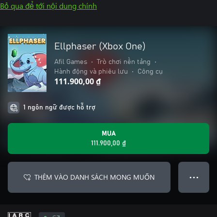
Bỏ qua để tới nội dung chính
Ellphaser (Xbox One)
Afil Games
•
Trò chơi nền tảng
•
Hành động và phiêu lưu
•
Công cụ
111.900,00 ₫
1 ngôn ngữ được hỗ trợ
MUA
111.900,00 ₫
THÊM VÀO DANH SÁCH MONG MUỐN
● ● ●