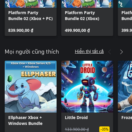
Platform Party
Platform Party
Plat
Bundle 02 (Xbox + PC)
Bundle 02 (Xbox)
Bund
839.900,00 ₫
499.900,00 ₫
399.9
Hiển thị tất cả
Mọi người cũng thích
Ellphaser Xbox +
Little Droid
Froz
Windows Bundle
133.900,00 ₫
-35%