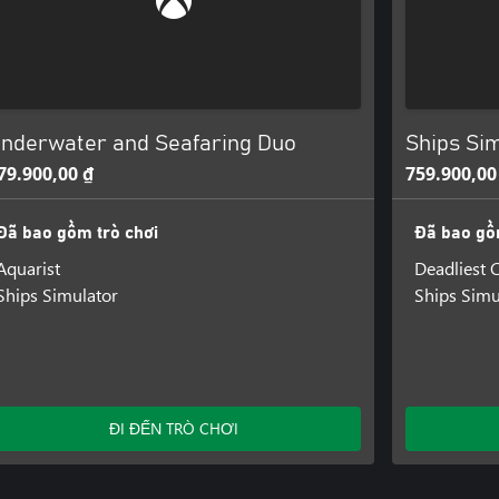
nderwater and Seafaring Duo
Ships Si
79.900,00 ₫
759.900,00
Đã bao gồm trò chơi
Đã bao gồ
Aquarist
Deadliest 
Ships Simulator
Ships Simu
ĐI ĐẾN TRÒ CHƠI