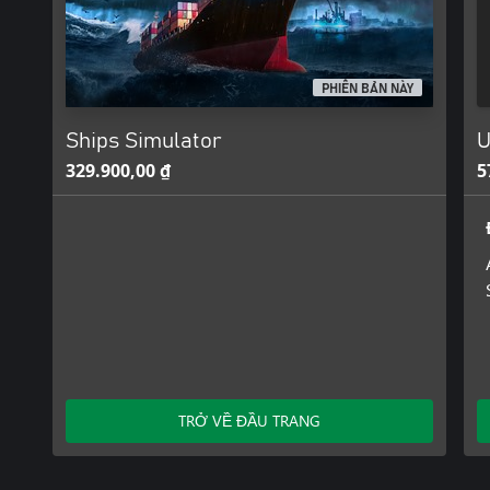
PHIÊN BẢN NÀY
Ships Simulator
U
329.900,00 ₫
5
TRỞ VỀ ĐẦU TRANG