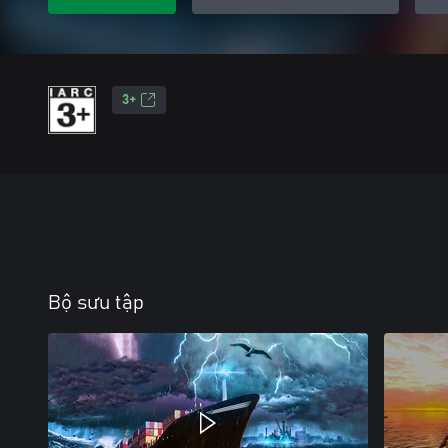
3+
Bộ sưu tập