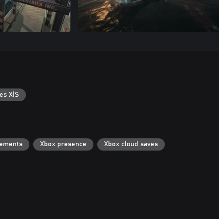
es X|S
vements
Xbox presence
Xbox cloud saves