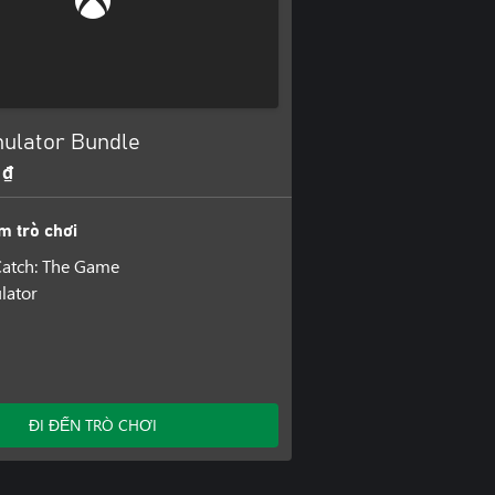
mulator Bundle
 ₫
m trò chơi
Catch: The Game
lator
ĐI ĐẾN TRÒ CHƠI