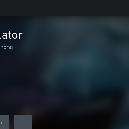
lator
phỏng
● ● ●