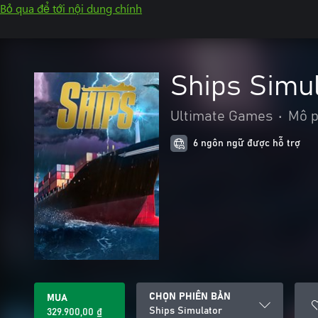
Bỏ qua để tới nội dung chính
Ships Simu
Ultimate Games
•
Mô 
6 ngôn ngữ được hỗ trợ
CHỌN PHIÊN BẢN
MUA
Ships Simulator
329.900,00 ₫