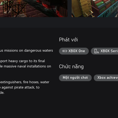
Phát với
ious missions on dangerous waters
XBOX One
XBOX Seri
port heavy cargo to its final
le massive naval installations on
Chức năng
Một người chơi
Xbox achie
extinguishers, fire hoses, water
 against pirate attack, to
de.