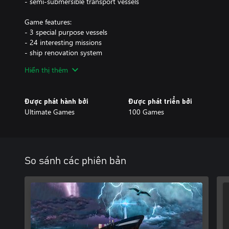
- semi-submersible transport vessels
Game features:
- 3 special purpose vessels
- 24 interesting missions
- ship renovation system
- crew management mode
Hiển thị thêm
- realistic water thanks to the advanced graphics and physics eng
Được phát hành bởi
Được phát triển bởi
Ultimate Games
100 Games
So sánh các phiên bản