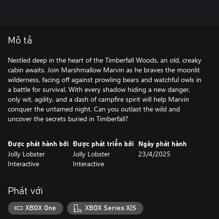
Mô tả
Nestled deep in the heart of the Timberfall Woods, an old, creaky
cabin awaits. Join Marshmallow Marvin as he braves the moonlit
wilderness, facing off against prowling bears and watchful owls in
a battle for survival. With every shadow hiding a new danger,
only wit, agility, and a dash of campfire spirit will help Marvin
conquer the untamed night. Can you outlast the wild and
uncover the secrets buried in Timberfall?
Được phát hành bởi
Được phát triển bởi
Ngày phát hành
Jolly Lobster
Jolly Lobster
23/4/2025
Interactive
Interactive
Phát với
XBOX One
XBOX Series X|S