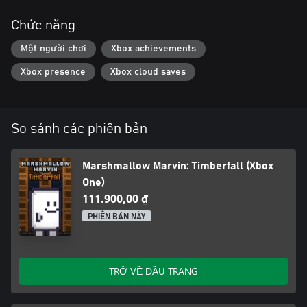
Chức năng
Một người chơi
Xbox achievements
Xbox presence
Xbox cloud saves
So sánh các phiên bản
Marshmallow Marvin: Timberfall (Xbox
One)
111.900,00 ₫
PHIÊN BẢN NÀY
TRỞ VỀ ĐẦU TRANG