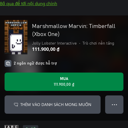
Bỏ qua để tới nội dung chính
Marshmallow Marvin: Timberfall
(Xbox One)
Jolly Lobster Interactive
•
Trò chơi nền tảng
111.900,00 ₫
2 ngôn ngữ được hỗ trợ
MUA
111.900,00 ₫
THÊM VÀO DANH SÁCH MONG MUỐN
● ● ●