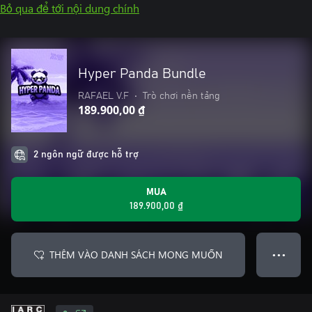
Bỏ qua để tới nội dung chính
Hyper Panda Bundle
RAFAEL V.F
•
Trò chơi nền tảng
189.900,00 ₫
2 ngôn ngữ được hỗ trợ
MUA
189.900,00 ₫
THÊM VÀO DANH SÁCH MONG MUỐN
● ● ●