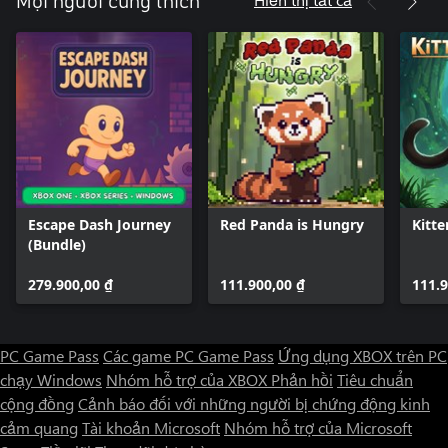
Mọi người cũng thích
Escape Dash Journey
Red Panda is Hungry
Kitte
(Bundle)
279.900,00 ₫
111.900,00 ₫
111.9
PC Game Pass
Các game PC Game Pass
Ứng dụng XBOX trên PC
chạy Windows
Nhóm hỗ trợ của XBOX
Phản hồi
Tiêu chuẩn
cộng đồng
Cảnh báo đối với những người bị chứng động kinh
cảm quang
Tài khoản Microsoft
Nhóm hỗ trợ của Microsoft