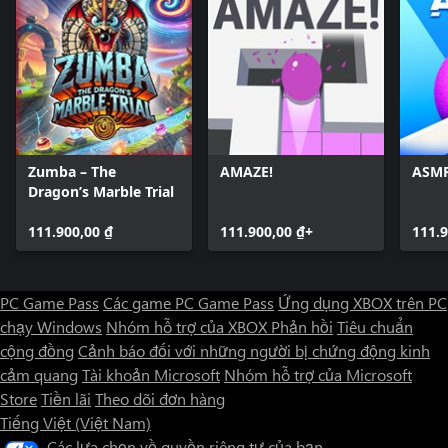
Zumba – The
AMAZE!
ASMR
Dragon’s Marble Trial
111.900,00 ₫
111.900,00 ₫+
111.9
PC Game Pass
Các game PC Game Pass
Ứng dụng XBOX trên PC
chạy Windows
Nhóm hỗ trợ của XBOX
Phản hồi
Tiêu chuẩn
cộng đồng
Cảnh báo đối với những người bị chứng động kinh
cảm quang
Tài khoản Microsoft
Nhóm hỗ trợ của Microsoft
Store
Tiền lãi
Theo dõi đơn hàng
Tiếng Việt (Việt Nam)
Các lựa chọn về quyền riêng tư của bạn