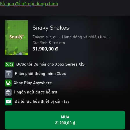
Bỏ qua để tới nội dung chính
Snaky Snakes
Zakym s. r. o.
•
Hành động và phiêu lưu
•
Gia đình & trẻ em
31.900,00 ₫
Được tối ưu hóa cho Xbox Series X|S
Phân phối thông minh Xbox
Xbox Play Anywhere
1 ngôn ngữ được hỗ trợ
Đã tối ưu hóa thiết bị cầm tay
MUA
31.900,00 ₫