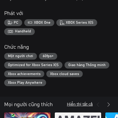
Phát với
PC
XBOX One
XBOX Series X|S
Handheld
Chức năng
Một người chơi
60fps+
Optimized for Xbox Series X|S
Giao hàng Thông minh
Xbox achievements
Xbox cloud saves
Xbox Play Anywhere
Hiển thị tất cả
Mọi người cũng thích