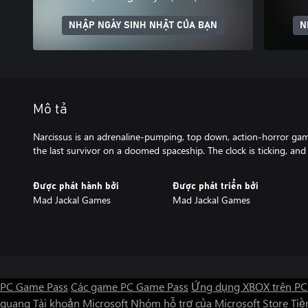
NHẬP NGÀY SINH NHẬT CỦA BẠN
N
Mô tả
Narcissus is an adrenaline-pumping, top down, action-horror gam
the last survivor on a doomed spaceship. The clock is ticking, an
Được phát hành bởi
Được phát triển bởi
Mad Jackal Games
Mad Jackal Games
PC Game Pass
Các game PC Game Pass
Ứng dụng XBOX trên PC
quang
Tài khoản Microsoft
Nhóm hỗ trợ của Microsoft Store
Tiền