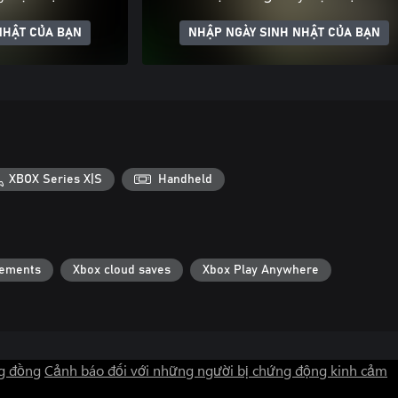
NHẬT CỦA BẠN
NHẬP NGÀY SINH NHẬT CỦA BẠN
XBOX Series X|S
Handheld
vements
Xbox cloud saves
Xbox Play Anywhere
g đồng
Cảnh báo đối với những người bị chứng động kinh cảm