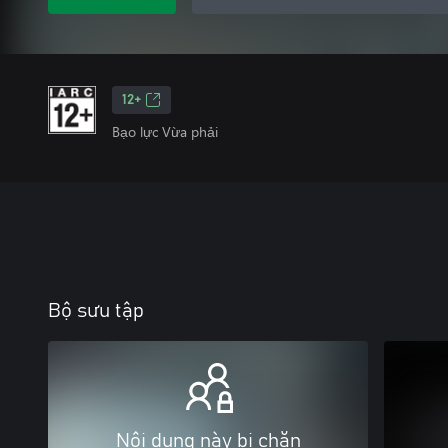
12+
Bạo lực Vừa phải
Bộ sưu tập
Nội dung này bị chặn