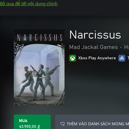
Bỏ qua để tới nội dung chính
Narcissus
Mad Jackal Games
•
H
Xbox Play Anywhere
MUA
THÊM VÀO DANH SÁCH MONG 
43.900,00 ₫