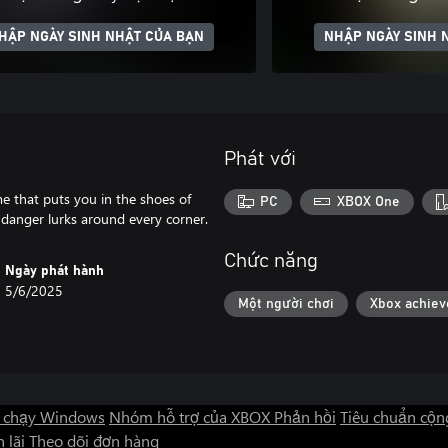
HẬP NGÀY SINH NHẬT CỦA BẠN
NHẬP NGÀY SINH 
Phát với
e that puts you in the shoes of
PC
XBOX One
d danger lurks around every corner.
Chức năng
Ngày phát hành
5/6/2025
Một người chơi
Xbox achie
 chạy Windows
Nhóm hỗ trợ của XBOX
Phản hồi
Tiêu chuẩn cộn
 lãi
Theo dõi đơn hàng