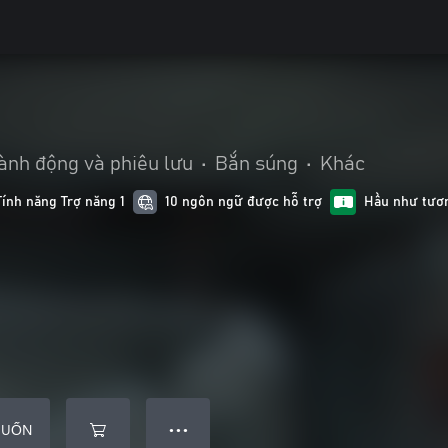
ành động và phiêu lưu
•
Bắn súng
•
Khác
Tính năng Trợ năng 1
10 ngôn ngữ được hỗ trợ
Hầu như tươn
MUỐN
● ● ●