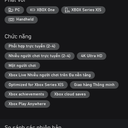
Phát với
Five licensed Rosenbauer America fire trucks, such as the TP3®
PC
XBOX One
XBOX Series X|S
Pumper, or the T-Rex® hydraulic platform.
Handheld
Authentic equipment by well-known US firefighting industry
brands, such as Cairns®, MSA G1® SCBA, and HAIX®.
Chức năng
A detailed 15k acres large US city with different districts, such as
Phối hợp trực tuyến (2-4)
an industrial area, suburbs, and downtown.
Nhiều người chơi trực tuyến (2-4)
4K Ultra HD
Một người chơi
Xbox Live Nhiều người chơi trên Đa nền tảng
Optimized for Xbox Series X|S
Giao hàng Thông minh
Xbox achievements
Xbox cloud saves
Xbox Play Anywhere
So sánh các phiên bản