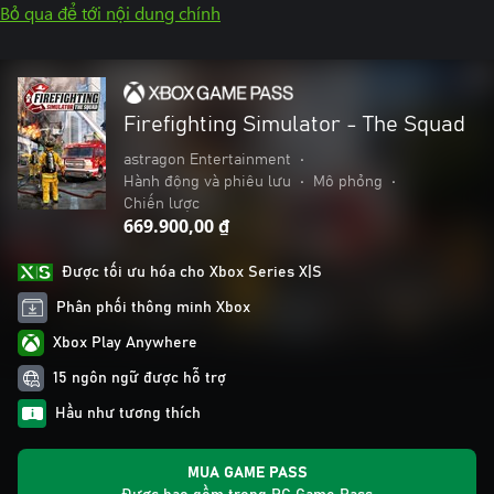
Bỏ qua để tới nội dung chính
Firefighting Simulator - The Squad
astragon Entertainment
•
Hành động và phiêu lưu
•
Mô phỏng
•
Chiến lược
669.900,00 ₫
Được tối ưu hóa cho Xbox Series X|S
Phân phối thông minh Xbox
Xbox Play Anywhere
15 ngôn ngữ được hỗ trợ
Hầu như tương thích
MUA GAME PASS