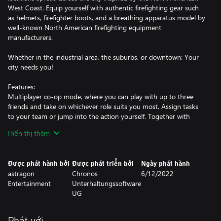
West Coast. Equip yourself with authentic firefighting gear such
as helmets, firefighter boots, and a breathing apparatus model by
well-known North American firefighting equipment
manufacturers.
Whether in the industrial area, the suburbs, or downtown: Your
city needs you!
Features:
Multiplayer co-op mode, where you can play with up to three
friends and take on whichever role suits you most. Assign tasks
to your team or jump into the action yourself. Together with
your squad you can be the firefighting heroes of your city and
Hiển thị thêm
save the lives of your neighbours.
Single player mode, where you can become the leader of an
Được phát hành bởi
Được phát triển bởi
Ngày phát hành
experienced firefighting team. Guide your squad to success in
astragon
Chronos
6/12/2022
your missions and extinguish as many fires as possible.
Entertainment
Unterhaltungssoftware
UG
Advanced fire simulation, including water, smoke, heat, back
drafts, flashovers, grease fires, and a wide range of other causes
of fires, such as electronics, chemicals, and explosions.