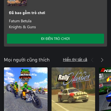
Đã bao gồm trò chơi
Fatum Betula
Knights & Guns
ĐI ĐẾN TRÒ CHƠI
Hiển thị tất cả
Mọi người cũng thích