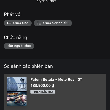
Bryce Bucher
Phát với
XBOX One
XBOX Series X|S
Chức năng
Một người chơi
So sánh các phiên bản
Fatum Betula + Moto Rush GT
133.900,00 ₫
PHIÊN BẢN NÀY