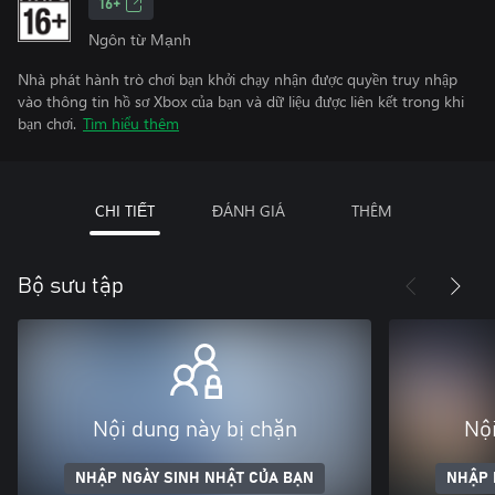
16+
Ngôn từ Mạnh
Nhà phát hành trò chơi bạn khởi chạy nhận được quyền truy nhập
vào thông tin hồ sơ Xbox của bạn và dữ liệu được liên kết trong khi
bạn chơi.
Tìm hiểu thêm
CHI TIẾT
ĐÁNH GIÁ
THÊM
Bộ sưu tập
Nội dung này bị chặn
Nội
NHẬP NGÀY SINH NHẬT CỦA BẠN
NHẬP 