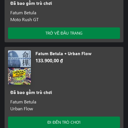
Đã bao gồm trò chơi
Fatum Betula
Moto Rush GT
TRỞ VỀ ĐẦU TRANG
Fatum Betula + Urban Flow
133.900,00 ₫
Đã bao gồm trò chơi
Fatum Betula
Urban Flow
ĐI ĐẾN TRÒ CHƠI