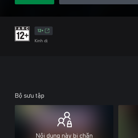
12+
Kinh dị
Bộ sưu tập
Nội dung này bị chặn