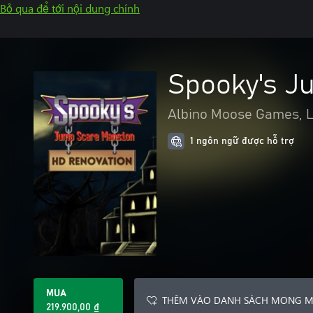
Bỏ qua để tới nội dung chính
Spooky's J
Albino Moose Games, 
1 ngôn ngữ được hỗ trợ
MUA
THÊM VÀO DANH SÁCH MONG 
219.900,00 ₫