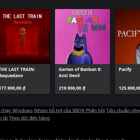
THE LAST TRAIN:
Garten of Banban 8:
Pacify
Baquedano
Anti Devil
177.900,00 ₫
219.900,00 ₫
125.900,0
 chạy Windows
Nhóm hỗ trợ của XBOX
Phản hồi
Tiêu chuẩn cộn
 lãi
Theo dõi đơn hàng