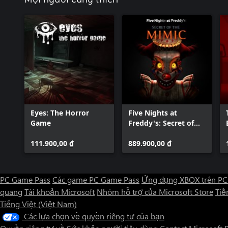
Eyes: The Horror
Five Nights at
Game
Freddy's: Secret of
the Mimic
111.900,00 ₫
889.900,00 ₫
PC Game Pass
Các game PC Game Pass
Ứng dụng XBOX trên PC
quang
Tài khoản Microsoft
Nhóm hỗ trợ của Microsoft Store
Tiền
Tiếng Việt (Việt Nam)
Các lựa chọn về quyền riêng tư của bạn