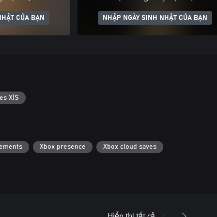
NHẬT CỦA BẠN
NHẬP NGÀY SINH NHẬT CỦA BẠN
es X|S
vements
Xbox presence
Xbox cloud saves
Hiển thị tất cả