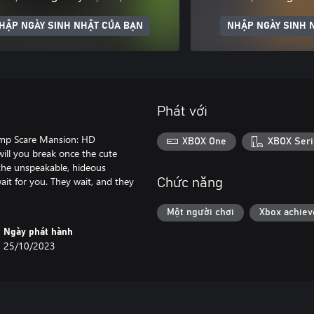
HẬP NGÀY SINH NHẬT CỦA BẠN
NHẬP NGÀY SINH 
Phát với
Jump Scare Mansion: HD
XBOX One
XBOX Seri
ill you break once the cute
 the unspeakable, hideous
ait for you. They wait, and they
Chức năng
Một người chơi
Xbox achie
Ngày phát hành
25/10/2023