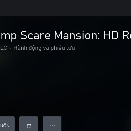
ump Scare Mansion: HD R
LLC
•
Hành động và phiêu lưu
MUỐN
● ● ●