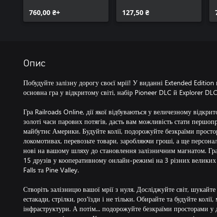
760,00 ₴+
127,50 ₴
Опис
Побудуйте залізну дорогу своєї мрії! У виданні Extended Edition 
основна гра у відкритому світі, набір Pioneer DLC й Explorer DL
Гра Railroads Online, дії якої відбуваються у величезному відкри
золоті часи парових потягів, дасть вам можливість стати першоп
майбутнє Америки. Будуйте колії, подорожуйте безкраїми прост
локомотивах, перевозьте товари, заробляючи гроші, а ще персонал
нові на вашому шляху до становлення залізничним магнатом. Грай
15 друзів у кооперативному онлайн-режимі на 3 різних великих м
Falls та Pine Valley.
Створіть залізницю вашої мрії з нуля. Досліджуйте світ, шукайт
естакади, стрілки, роз'їзди і не тільки. Обирайте та будуйте колії,
інфраструктури. А потім... подорожуйте безкраїми просторами у 