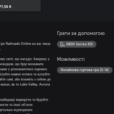
77,50 ₴
Грати за допомогою
гри Railroads Online на вас чекає
XBOX Series X|S
C.
тому світі, що нагадує Америку у
Можливості
роходцем, що буде визначати
орами у різноманітних парових
Онлайнова гуртова гра (2-16)
ізуйте наявні потяги та купуйте
те самі, або візьміть з собою до
апах, як то Lake Valley, Aurora
е найкращі маршрути та будуйте
 мости та інші об'єкти
детально відтворених