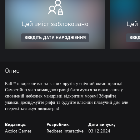
Цей вміст заблоковано
Цей 
ВВЕДІТЬ ДАТУ НАРОДЖЕННЯ
ВВЕД
Опис
Raft™ швиргоне вас та ваших друзів у епічний океан пригод!
Самостійно чи з командою гравці битимуться за виживання у
сповненій небезпек мандрівці відкритим морем! Збирайте
уламки, досліджуйте рифи та будуйте власний плавучий дім, але
стережіться акул-людожерів!
Видавець:
Розробник:
Дата випуску
Axolot Games
Redbeet Interactive
03.12.2024