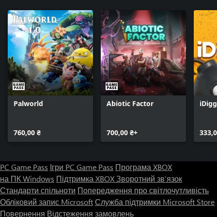
Palworld
Abiotic Factor
iDig
760,00 ₴
700,00 ₴+
333,0
PC Game Pass
Ігри PC Game Pass
Програма XBOX
на ПК Windows
Підтримка XBOX
Зворотний зв’язок
Стандарти спільноти
Попередження про світлочутливість
Обліковий запис Microsoft
Служба підтримки Microsoft Store
Повернення
Відстеження замовлень