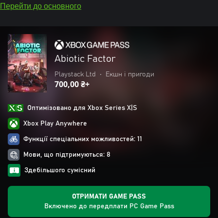
Перейти до основного
Abiotic Factor
Playstack Ltd
•
Екшн і пригоди
700,00 ₴+
Оптимізовано для Xbox Series X|S
Xbox Play Anywhere
Функції спеціальних можливостей: 11
Мови, що підтримуються: 8
Здебільшого сумісний
ОТРИМАТИ GAME PASS
Включено до передплати PC Game Pass