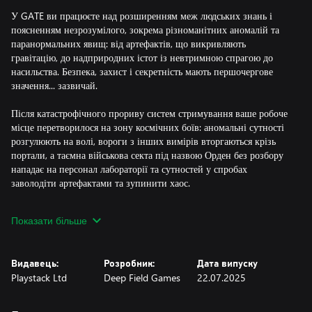
У GATE ви працюєте над розширенням меж людських знань і
поясненням незрозумілого, зокрема різноманітних аномалій та
паранормальних явищ: від артефактів, що викривляють
гравітацію, до надприродних істот із невтримною спрагою до
насильства. Безпека, захист і секретність мають першочергове
значення... зазвичай.
Після катастрофічного прориву систем стримування ваше робоче
місце перетворилося на зону космічних боїв: аномальні сутності
розгулюють на волі, вороги з інших вимірів вторгаються крізь
портали, а таємна військова секта під назвою Орден без розбору
нападає на персонал лабораторії та сутностей у спробах
заволодіти артефактами та зупинити хаос.
Процедури стримування не спрацювали, і допомоги не буде. Вам
Показати більше
і колегам-науковцям, з якими ви опинилися глибоко під землею,
необхідно об'єднати зусилля, щоб спланувати власний
порятунок. А до того часу доведеться обживатися в підземному
Видавець:
Розробник:
Дата випуску
комплексі.
Playstack Ltd
Deep Field Games
22.07.2025
ІГРОВИЙ ПРОЦЕС
До жанру ігор на виживання зі створенням предметів у