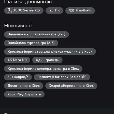
Грати за допомогою
відкритому світі Abiotic Factor привносить атмосферу наукової
фантастики 90-х і гарантує багатогранний розвиток персонажів.
XBOX Series X|S
ПК
Handheld
У кооперативі до 6 гравців ви зможете обирати докторські
ступені, розвивати своїх науковців, екіпіруватися та
досліджувати величезний підземний комплекс, повний
Можливості
надприродних артефактів, ворогів з інших вимірів і наслідків
невдалих експериментів.
Онлайнова кооперативна гра (2-6)
Онлайнова гуртова гра (2-6)
Кросплатформна гра для кількох учасників в Xbox
4K Ultra HD
Один гравець
Кросплатформна кооперативна гра в Xbox
60+ кадрів/с
Optimized for Xbox Series X|S
Досягнення в Xbox
Хмарні збереження в Xbox
Xbox Play Anywhere