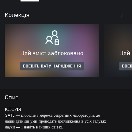
Колекція
Цей вміст заблоковано
Цей 
ВВЕДІТЬ ДАТУ НАРОДЖЕННЯ
ВВЕД
Опис
ІСТОРІЯ
GATE — глобальна мережа секретних лабораторій, де
найвидатніші уми проводять дослідження в усіх галузях
науки — і навіть в інших світах.