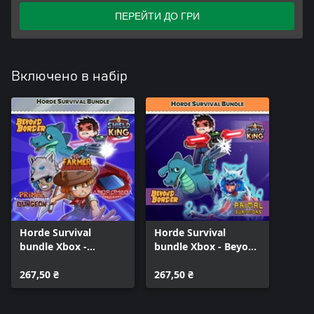
ПЕРЕЙТИ ДО ГРИ
Включено в набір
Horde Survival
Horde Survival
bundle Xbox -
bundle Xbox - Beyond
Andromeda
Border, Shield King
Survivors, Beyond
267,50 ₴
and Primal Survivors
267,50 ₴
Border, Farmer
Survivors, Primal