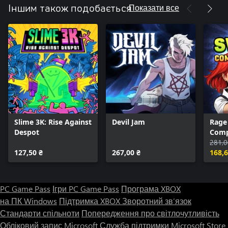
Survivors, Shield King
Показати все
Іншим також подобається
Slime 3K: Rise Against
Devil Jam
Rage
Despot
Comp
281,0
127,50 ₴
267,00 ₴
168,6
PC Game Pass
Ігри PC Game Pass
Програма XBOX
на ПК Windows
Підтримка XBOX
Зворотний зв’язок
Стандарти спільноти
Попередження про світлочутливість
Обліковий запис Microsoft
Служба підтримки Microsoft Store