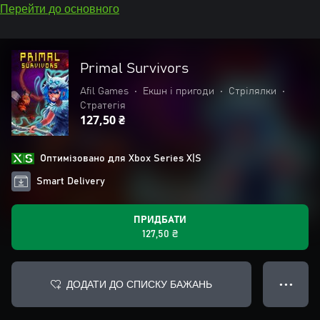
Перейти до основного
Primal Survivors
Afil Games
•
Екшн і пригоди
•
Стрілялки
•
Стратегія
127,50 ₴
Оптимізовано для Xbox Series X|S
Smart Delivery
ПРИДБАТИ
127,50 ₴
ДОДАТИ ДО СПИСКУ БАЖАНЬ
● ● ●