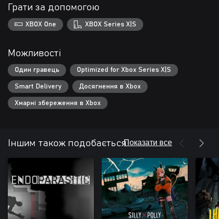
Грати за допомогою
XBOX One
XBOX Series X|S
Можливості
Один гравець
Optimized for Xbox Series X|S
Smart Delivery
Досягнення в Xbox
Хмарні збереження в Xbox
Показати все
Іншим також подобається