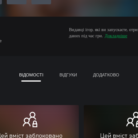
Видавці ігор, які ви запускаєте, от
даних під час гри.
Докладніше
e
ВІДОМОСТІ
ВІДГУКИ
ДОДАТКОВО
ей вміст заблоковано
Цей вміст за