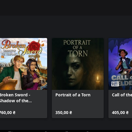
Broken Sword -
Portrait of a Torn
Call of th
Shadow of the
Templars: Reforged
760,00 ₴
350,00 ₴
405,00 ₴