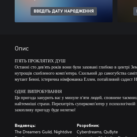
ВВЕДІТЬ ДАТУ НАРОДЖЕННЯ
Опис
П’ЯТЬ ПРОКЛЯТИХ ДУШ
Останні сто дев’ять років вони були заховані глибоко в центрі Зе
нутрощів схибленого комп’ютера. Схильний до самогубства саміт
мутант Бенні, істерична німфоманка Еллен, потайливий садист Н
ОДНЕ ВИПРОБУВАННЯ
Ця пригода занурить вас у минуле п’яти людей, сповнене таємниць
найтемніші страхи. Перехитріть суперкомп’ютер у психологічній 
захопливу пригоду буде нелегко!
Видавець:
Розробник:
The Dreamers Guild, Nightdive
Cyberdreams, QuByte