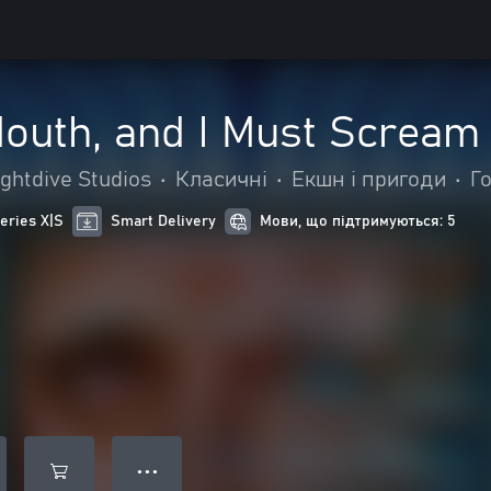
Mouth, and I Must Scream
ghtdive Studios
•
Класичні
•
Екшн і пригоди
•
Г
eries X|S
Smart Delivery
Мови, що підтримуються: 5
● ● ●