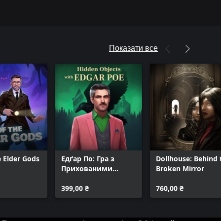
Показати все
e Elder Gods
Едґар По: Гра з
Dollhouse: Behind 
Прихованими
Broken Mirror
Об’єктами
399,00 ₴
760,00 ₴