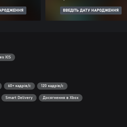
НАРОДЖЕННЯ
ВВЕДІТЬ ДАТУ НАРОДЖЕННЯ
es X|S
60+ кадрів/с
120 кадрів/с
Smart Delivery
Досягнення в Xbox