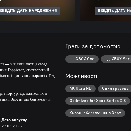
ВВЕДІТЬ ДАТУ НАРОДЖЕННЯ
ВВЕДІТЬ ДАТУ 
Грати за допомогою
XBOX One
XBOX Seri
млі — у вічній пастці серед
ник Ґоррістер, спотворений
імдок і цинічний параноїк Тед.
Можливості
4K Ultra HD
Один гравець
 і тортур. Дізнайтеся їхні
війні. Забути цю бентежну й
Optimized for Xbox Series X|S
Хмарні збереження в Xbox
Дата випуску
27.03.2025