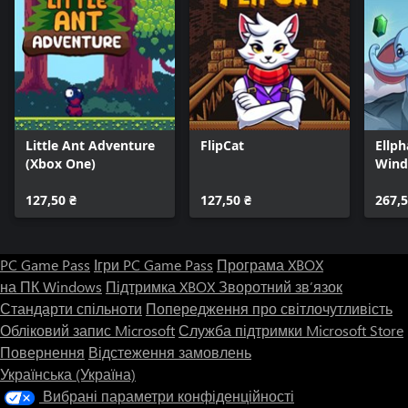
Little Ant Adventure
FlipCat
Ellph
(Xbox One)
Wind
127,50 ₴
127,50 ₴
267,5
PC Game Pass
Ігри PC Game Pass
Програма XBOX
на ПК Windows
Підтримка XBOX
Зворотний зв’язок
Стандарти спільноти
Попередження про світлочутливість
Обліковий запис Microsoft
Служба підтримки Microsoft Store
Повернення
Відстеження замовлень
Українська (Україна)
Вибрані параметри конфіденційності