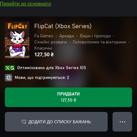
Перейти до основного
FlipCat (Xbox Series)
Fa Games
•
Аркади
•
Екшн і пригоди
•
Сімейні розваги
•
Головоломки та вікторини
•
Класичні
127,50 ₴
Оптимізовано для Xbox Series X|S
Мови, що підтримуються: 2
ПРИДБАТИ
127,50 ₴
ДОДАТИ ДО СПИСКУ БАЖАНЬ
● ● ●