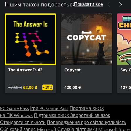
Показати все
Іншим також подобається
The Answer Is 42
Copycat
Say 
77,50 ₴
62,00 ₴
420,00 ₴
127,5
– 20 %
PC Game Pass
Ігри PC Game Pass
Програма XBOX
на ПК Windows
Підтримка XBOX
Зворотний зв’язок
Стандарти спільноти
Попередження про світлочутливість
Обліковий запис Microsoft
Служба підтримки Microsoft Store