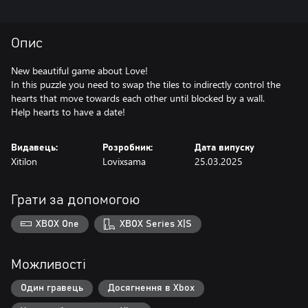
Опис
New beautiful game about Love!
In this puzzle you need to swap the tiles to indirectly control the
hearts that move towards each other until blocked by a wall.
Help hearts to have a date!
Видавець:
Розробник:
Дата випуску
Xitilon
Lovixsama
25.03.2025
Грати за допомогою
XBOX One
XBOX Series X|S
Можливості
Один гравець
Досягнення в Xbox