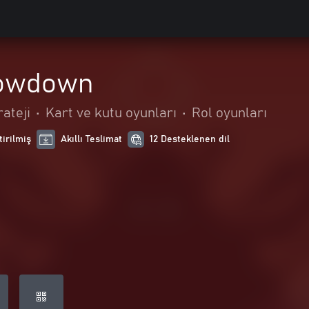
owdown
rateji
•
Kart ve kutu oyunları
•
Rol oyunları
tirilmiş
Akıllı Teslimat
12 Desteklenen dil