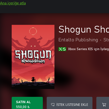
Ana içeriğe atla
Shogun Sh
Entalto Publishing
•
St
Xbox Series X|S için İyileş
SATIN AL
İSTEK LISTESINE EKLE
550,00 ₺