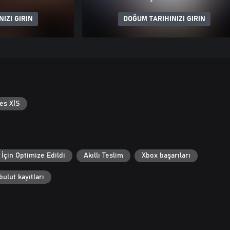
IZI GIRIN
DOĞUM TARIHINIZI GIRIN
es X|S
İçin Optimize Edildi
Akıllı Teslim
Xbox başarıları
ulut kayıtları