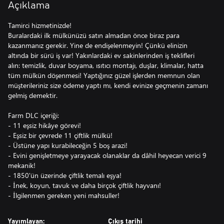
Açıklama
Tamirci hizmetinizde!
Buralardaki ilk mülkünüzü satın almadan önce biraz para
kazanmanız gerekir. Yine de endişelenmeyin! Çünkü elinizin
altında bir sürü iş var! Yakınlardaki ev sakinlerinden iş teklifleri
alın: temizlik, duvar boyama, ısıtıcı montajı, duşlar, klimalar, hatta
tüm mülkün döşenmesi! Yaptığınız güzel işlerden memnun olan
müşterileriniz size ödeme yaptı mı, kendi evinize geçmenin zamanı
gelmiş demektir.
Farm DLC içeriği:
- 11 eşsiz hikâye görevi!
- Eşsiz bir çevrede 11 çiftlik mülkü!
- Üstüne yapı kurabileceğin 5 boş arazi!
- Evini genişletmeye yarayacak olanaklar da dâhil heyecan verici 9
mekanik!
- 1850'ün üzerinde çiftlik temalı eşya!
- İnek, koyun, tavuk ve daha birçok çiftlik hayvanı!
- İlgilenmen gereken yeni mahsuller!
Yayımlayan:
Çıkış tarihi