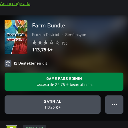
Ana içeriğe atla
Farm Bundle
Frozen District
•
Simülasyon
156
113,75 ₺+
12 Desteklenen dil
GAME PASS EDININ
ile
22,75 ₺
tasarruf edin.
SATIN AL
● ● ●
113,75 ₺+