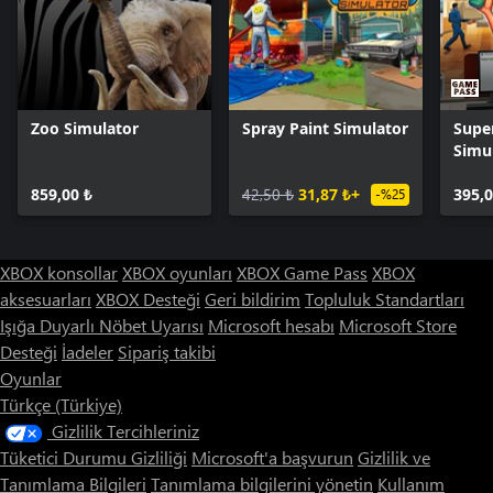
Zoo Simulator
Spray Paint Simulator
Supe
Simu
859,00 ₺
42,50 ₺
31,87 ₺+
395,0
-%25
XBOX konsollar
XBOX oyunları
XBOX Game Pass
XBOX
aksesuarları
XBOX Desteği
Geri bildirim
Topluluk Standartları
Işığa Duyarlı Nöbet Uyarısı
Microsoft hesabı
Microsoft Store
Desteği
İadeler
Sipariş takibi
Oyunlar
Türkçe (Türkiye)
Gizlilik Tercihleriniz
Tüketici Durumu Gizliliği
Microsoft'a başvurun
Gizlilik ve
Tanımlama Bilgileri
Tanımlama bilgilerini yönetin
Kullanım