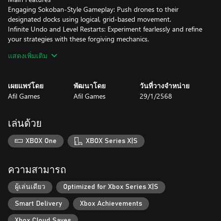
Engaging Sokoban-Style Gameplay: Push drones to their
designated docks using logical, grid-based movement.
Infinite Undo and Level Restarts: Experiment fearlessly and refine
your strategies with these forgiving mechanics.
40 Challenging Levels: Explore four unique environments
แสดงเพิ่มเติม
(Spaceship Interior, The Moon, Mars, and Neptune), each
introducing new puzzle elements and escalating difficulty.
Immersive Pixel Art: Experience the charm of handcrafted 2D pixel
เผยแพร่โดย
พัฒนาโดย
วันที่วางจำหน่าย
art in a sci-fi setting.
Afil Games
Afil Games
29/1/2568
Multiple Language Support: Play in English or Portuguese.
Flexible Controls: Choose between a keyboard or controller on
PC for seamless gameplay.
เล่นด้วย
Prepare to dock your skills and master the cosmos in Stellar
Docks!
XBOX One
XBOX Series X|S
ความสามารถ
ผู้เล่นเดียว
Optimized for Xbox Series X|S
Smart Delivery
Xbox Achievements
Xbox Cloud Saves