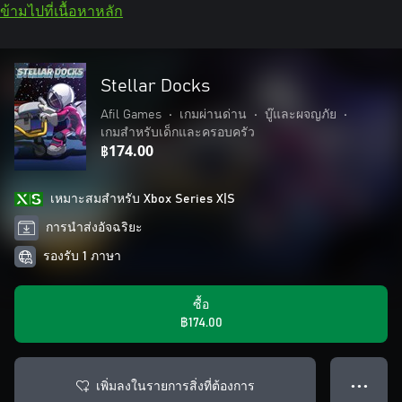
ข้ามไปที่เนื้อหาหลัก
Stellar Docks
Afil Games
•
เกมผ่านด่าน
•
บู๊และผจญภัย
•
เกมสำหรับเด็กและครอบครัว
฿174.00
เหมาะสมสําหรับ Xbox Series X|S
การนำส่งอัจฉริยะ
รองรับ 1 ภาษา
ซื้อ
฿174.00
เพิ่มลงในรายการสิ่งที่ต้องการ
● ● ●