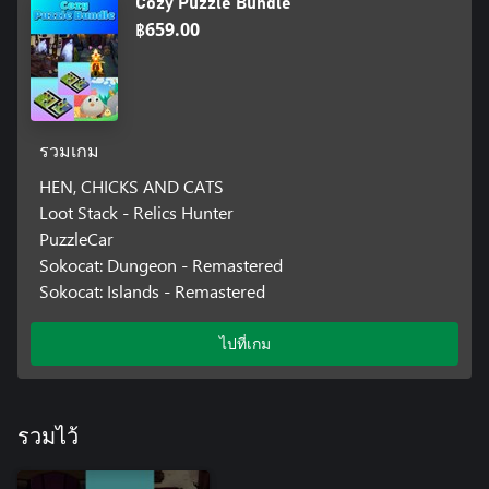
Cozy Puzzle Bundle
฿659.00
รวมเกม
HEN, CHICKS AND CATS
Loot Stack - Relics Hunter
PuzzleCar
Sokocat: Dungeon - Remastered
Sokocat: Islands - Remastered
ไปที่เกม
รวมไว้