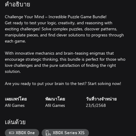
คำอธิบาย
Challenge Your Mind – Incredible Puzzle Game Bundle!
Get ready to test your logic, creativity, and reasoning with
exciting challenges! Solve complex puzzles, discover patterns,
manipulate pieces, and find clever solutions to progress through
each game.
With innovative mechanics and brain-teasing enigmas that
encourage strategic thinking, this bundle is perfect for those who
love challenges and the pure satisfaction of finding the right
solution.
Are you ready to put your brain to the test? Start solving now!
เผยแพร่โดย
พัฒนาโดย
วันที่วางจำหน่าย
Afil Games
Afil Games
23/5/2568
เล่นด้วย
XBOX One
XBOX Series X|S