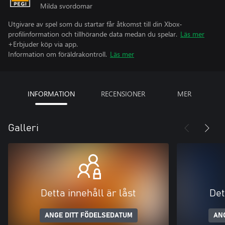
Milda svordomar
Utgivare av spel som du startar får åtkomst till din Xbox-
profilinformation och tillhörande data medan du spelar.
Läs mer
+Erbjuder köp via app.
Information om föräldrakontroll.
Läs mer
INFORMATION
RECENSIONER
MER
Galleri
Detta innehåll är låst
Det
ANGE DITT FÖDELSEDATUM
AN