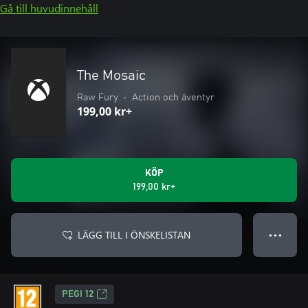
Gå till huvudinnehåll
The Mosaic
Raw Fury
•
Action och äventyr
199,00 kr+
KÖP
199,00 kr+
LÄGG TILL I ÖNSKELISTAN
● ● ●
PEGI 12