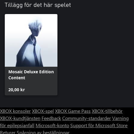
Tillägg för det här spelet
Mosaic Deluxe Edition
Content
20,00 kr
XBOX konsoler
XBOX-spel
XBOX Game Pass
XBOX-tillbehör
XBOX-kundtjänsten
Feedback
Community-standarder
Varning
för epilepsianfall
Microsoft-konto
Support för Microsoft Store
Returer
Spårning av beställningar