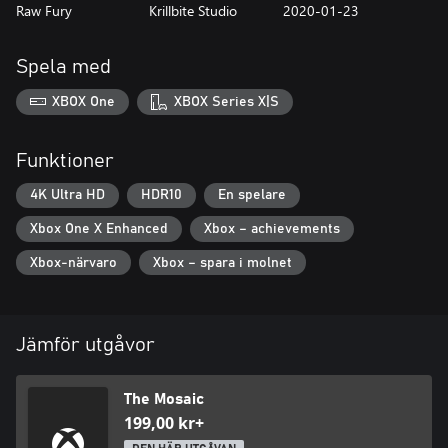
Raw Fury
Krillbite Studio
2020-01-23
Spela med
XBOX One
XBOX Series X|S
Funktioner
4K Ultra HD
HDR10
En spelare
Xbox One X Enhanced
Xbox – achievements
Xbox-närvaro
Xbox – spara i molnet
Jämför utgåvor
The Mosaic
199,00 kr+