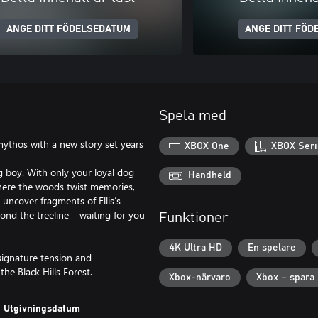
ANGE DITT FÖDELSEDATUM
ANGE DITT FÖD
Spela med
mythos with a new story set years
XBOX One
XBOX Seri
ing boy. With only your loyal dog
Handheld
 where the woods twist memories,
 uncover fragments of Ellis’s
ond the treeline – waiting for you
Funktioner
4K Ultra HD
En spelare
signature tension and
the Black Hills Forest.
Xbox-närvaro
Xbox – spara 
Utgivningsdatum