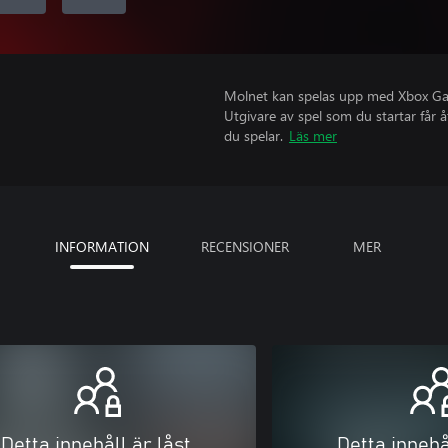
Molnet kan spelas upp med Xbox Game
Utgivare av spel som du startar får 
du spelar.
Läs mer
INFORMATION
RECENSIONER
MER
Detta innehåll är låst
Detta innehå