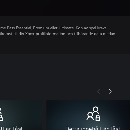
 Pass Essential, Premium eller Ultimate. Köp av spel krävs.
åtkomst till din Xbox-profilinformation och tillhörande data medan
ll är låst
Detta innehåll är låst