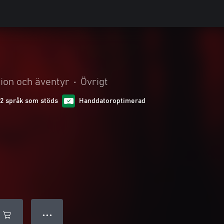
ion och äventyr
•
Övrigt
12 språk som stöds
Handdatoroptimerad
● ● ●