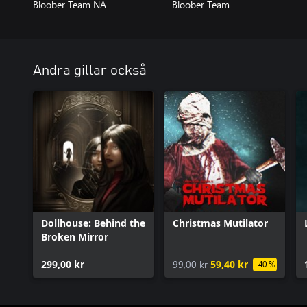
Bloober Team NA
Bloober Team
Andra gillar också
Dollhouse: Behind the
Christmas Mutilator
Broken Mirror
299,00 kr
99,00 kr
59,40 kr
-40 %