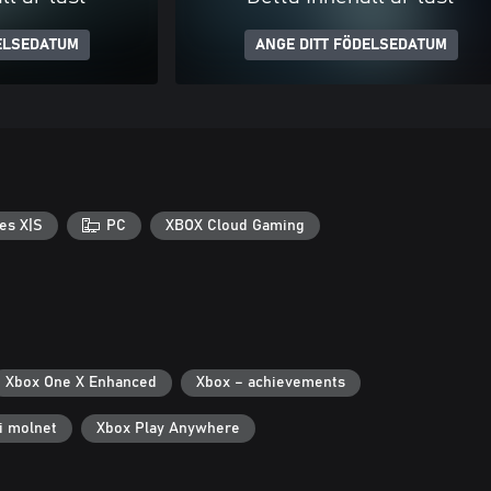
ELSEDATUM
ANGE DITT FÖDELSEDATUM
es X|S
PC
XBOX Cloud Gaming
Xbox One X Enhanced
Xbox – achievements
i molnet
Xbox Play Anywhere