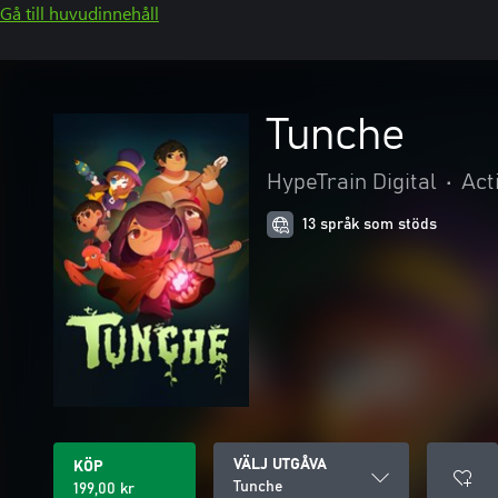
Gå till huvudinnehåll
Tunche
HypeTrain Digital
•
Act
13 språk som stöds
VÄLJ UTGÅVA
KÖP
Tunche
199,00 kr