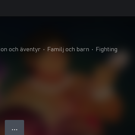
ion och äventyr
•
Familj och barn
•
Fighting
● ● ●