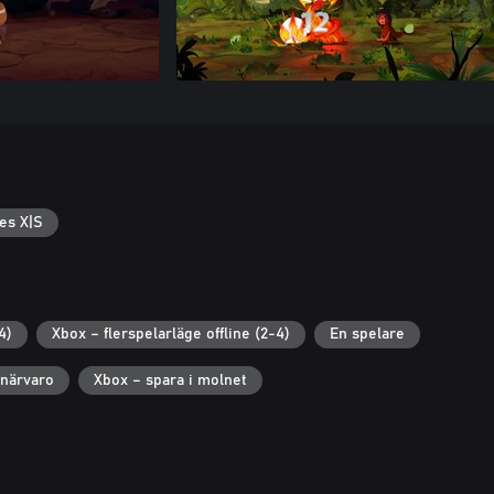
es X|S
4)
Xbox – flerspelarläge offline (2-4)
En spelare
närvaro
Xbox – spara i molnet