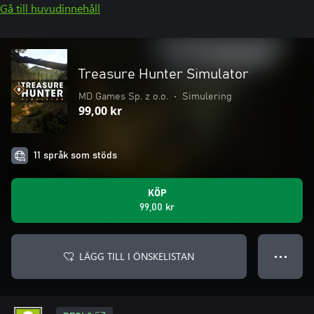
Gå till huvudinnehåll
Treasure Hunter Simulator
MD Games Sp. z o.o.
•
Simulering
99,00 kr
11 språk som stöds
KÖP
99,00 kr
LÄGG TILL I ÖNSKELISTAN
● ● ●