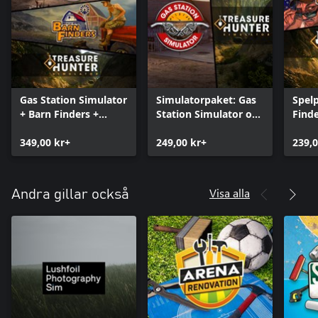
Gas Station Simulator
Simulatorpaket: Gas
Spel
+ Barn Finders +
Station Simulator och
Finde
Treasure Hunter
Treasure Hunter
Hunt
Simulator BUNDLE
349,00 kr+
Simulator
249,00 kr+
239,0
Visa alla
Andra gillar också