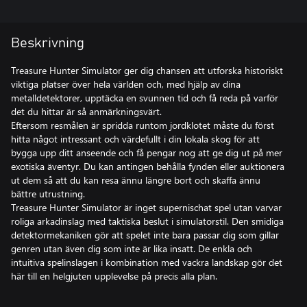
Beskrivning
Treasure Hunter Simulator ger dig chansen att utforska historiskt
viktiga platser över hela världen och, med hjälp av dina
metalldetektorer, upptäcka en svunnen tid och få reda på varför
det du hittar är så anmärkningsvärt.
Eftersom resmålen är spridda runtom jordklotet måste du först
hitta något intressant och värdefullt i din lokala skog för att
bygga upp ditt anseende och få pengar nog att ge dig ut på mer
exotiska äventyr. Du kan antingen behålla fynden eller auktionera
ut dem så att du kan resa ännu längre bort och skaffa ännu
bättre utrustning.
Treasure Hunter Simulator är inget supernischat spel utan varvar
roliga arkadinslag med taktiska beslut i simulatorstil. Den smidiga
detektormekaniken gör att spelet inte bara passar dig som gillar
genren utan även dig som inte är lika insatt. De enkla och
intuitiva spelinslagen i kombination med vackra landskap gör det