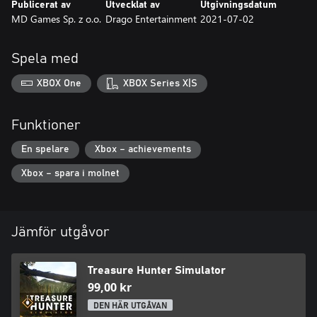
Publicerat av
Utvecklat av
Utgivningsdatum
MD Games Sp. z o.o.
Drago Entertainment
2021-07-02
Spela med
XBOX One
XBOX Series X|S
Funktioner
En spelare
Xbox – achievements
Xbox – spara i molnet
Jämför utgåvor
Treasure Hunter Simulator
99,00 kr
DEN HÄR UTGÅVAN