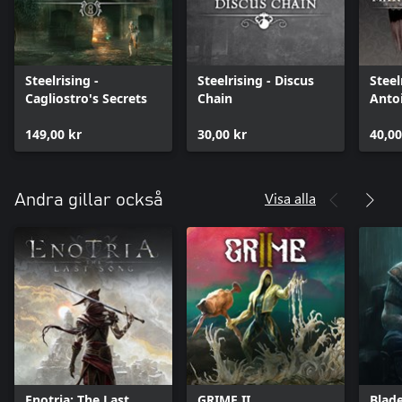
Steelrising -
Steelrising - Discus
Steel
Cagliostro's Secrets
Chain
Anto
Pack
149,00 kr
30,00 kr
40,00
Visa alla
Andra gillar också
Enotria: The Last
GRIME II
Blade