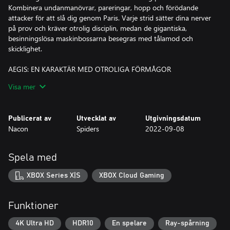
Kombinera undanmanövrar, pareringar, hopp och förödande
attacker för att slå dig genom Paris. Varje strid sätter dina nerver
på prov och kräver otrolig disciplin, medan de gigantiska,
besinningslösa maskinbossarna besegras med tålamod och
skicklighet.
AEGIS: EN KARAKTÄR MED OTROLIGA FÖRMÅGOR
Visa mer
Skapa din en egen stil och uppgradera dina förmågor när du tar
dig genom spelet. Du kan spela som en skoningslös krigare, en
förrödande livvakt, en dödlig dansare eller en virtuos i
Publicerat av
Utvecklat av
Utgivningsdatum
elementens konster. Använd dig av en rad olika vapen och
Nacon
Spiders
2022-09-08
färdigheter för att ta dig an varje strid på ditt eget unika sätt.
REVOLUTIONENS PARIS ÄR DIN LEKSTUGA
Spela med
Med kärror, änterhakar, hemliga passager, en detaljerad karta
XBOX Series X|S
XBOX Cloud Gaming
och andra metoder och redskap du hittar på vägen, kan du
utforska en stad som genomgår sina mörkaste dagar. Din
änterhake tillför en helt ny dimension i utforskandet och Paris
Funktioner
vertikalitet. Tillsammans med din förmåga att kasta dig framåt
ger den dig åtkomst till stadens hemligheter i flera olika nivåer
4K Ultra HD
HDR10
En spelare
Ray-spårning