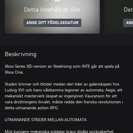
Detta innehåll är låst
Det
ANGE DITT FÖDELSEDATUM
AN
Beskrivning
Xbox Series X|S-version av Steelrising som INTE går att spela på
Xbox One.
Staden brinner och blöder medan den lider av galenskapen hos
Ludvig XVI och hans våldsamma legioner av automata. Aegis, ett
mekaniskt mästerverk skapat av ingenjören Vaucanson för att
vara drottningens livvakt, måste rädda den franska revolutionen i
detta utmanande action-RPG.
UTMANANDE STRIDER MELLAN AUTOMATA
Mot kungens mekaniska soldater krävs dödlig pricksäkerhet.