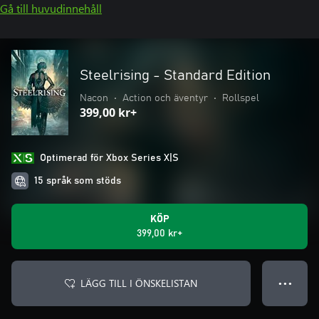
Gå till huvudinnehåll
Steelrising - Standard Edition
Nacon
•
Action och äventyr
•
Rollspel
399,00 kr+
Optimerad för Xbox Series X|S
15 språk som stöds
KÖP
399,00 kr+
LÄGG TILL I ÖNSKELISTAN
● ● ●