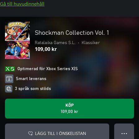
Gå till huvudinnehåll
Shockman Collection Vol. 1
Ratalaika Games S.L.
•
Klassiker
109,00 kr
Optimerad för Xbox Series X|S
Smart leverans
3 språk som stöds
KÖP
109,00 kr
LÄGG TILL I ÖNSKELISTAN
● ● ●