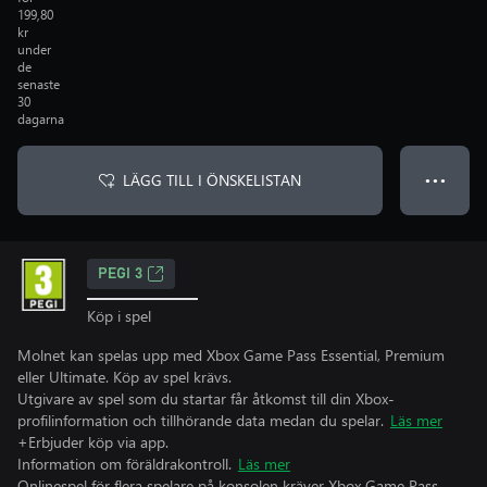
199,80
kr
under
de
senaste
30
dagarna
LÄGG TILL I ÖNSKELISTAN
● ● ●
PEGI 3
Köp i spel
Molnet kan spelas upp med Xbox Game Pass Essential, Premium
eller Ultimate. Köp av spel krävs.
Utgivare av spel som du startar får åtkomst till din Xbox-
profilinformation och tillhörande data medan du spelar.
Läs mer
+Erbjuder köp via app.
Information om föräldrakontroll.
Läs mer
Onlinespel för flera spelare på konsolen kräver Xbox Game Pass