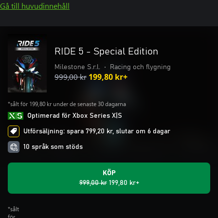
Gå till huvudinnehåll
RIDE 5 - Special Edition
Milestone S.r.l.
•
Racing och flygning
999,00 kr
199,80 kr+
*sålt för 199,80 kr under de senaste 30 dagarna
Optimerad för Xbox Series X|S
Utförsäljning: spara 799,20 kr, slutar om 6 dagar
10 språk som stöds
KÖP
999,00 kr
199,80 kr+
*sålt
för