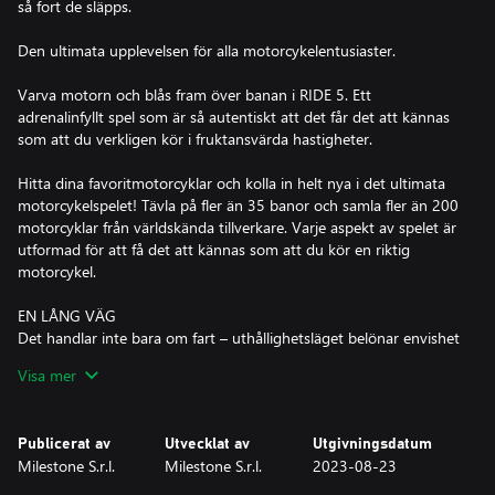
så fort de släpps.
Den ultimata upplevelsen för alla motorcykelentusiaster.
Varva motorn och blås fram över banan i RIDE 5. Ett
adrenalinfyllt spel som är så autentiskt att det får det att kännas
som att du verkligen kör i fruktansvärda hastigheter.
Hitta dina favoritmotorcyklar och kolla in helt nya i det ultimata
motorcykelspelet! Tävla på fler än 35 banor och samla fler än 200
motorcyklar från världskända tillverkare. Varje aspekt av spelet är
utformad för att få det att kännas som att du kör en riktig
motorcykel.
EN LÅNG VÄG
Det handlar inte bara om fart – uthållighetsläget belönar envishet
och strategi. Tid är inte längre ett problem. Kör så mycket du vill
Visa mer
– du kan spara, avsluta och fortsätta senare när det behövs. Håll
bara koll på bränslet och pitstopp – dina livlinor kan snabbt bli
din värsta mardröm!
Publicerat av
Utvecklat av
Utgivningsdatum
Milestone S.r.l.
Milestone S.r.l.
2023-08-23
FRÅN INGEN TILL KINGEN
Börja i garaget, stig i rankningen och bli världens bästa förare i