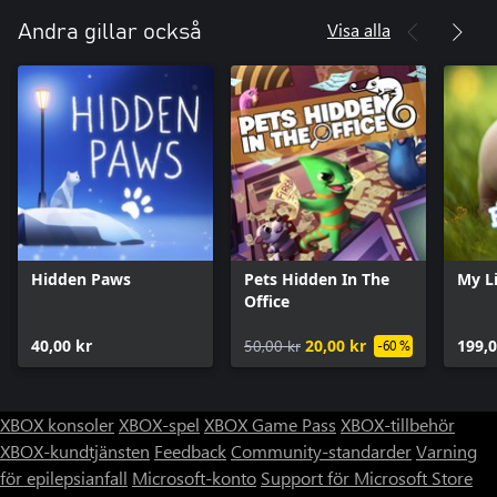
Visa alla
Andra gillar också
Hidden Paws
Pets Hidden In The
My Li
Office
40,00 kr
50,00 kr
20,00 kr
199,0
-60 %
XBOX konsoler
XBOX-spel
XBOX Game Pass
XBOX-tillbehör
XBOX-kundtjänsten
Feedback
Community-standarder
Varning
för epilepsianfall
Microsoft-konto
Support för Microsoft Store