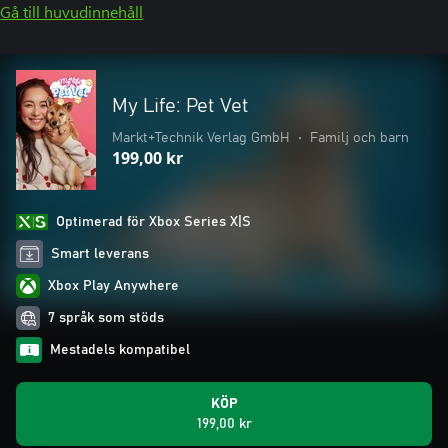
Gå till huvudinnehåll
My Life: Pet Vet
Markt+Technik Verlag GmbH
•
Familj och barn
199,00 kr
Optimerad för Xbox Series X|S
Smart leverans
Xbox Play Anywhere
7 språk som stöds
Mestadels kompatibel
KÖP
199,00 kr