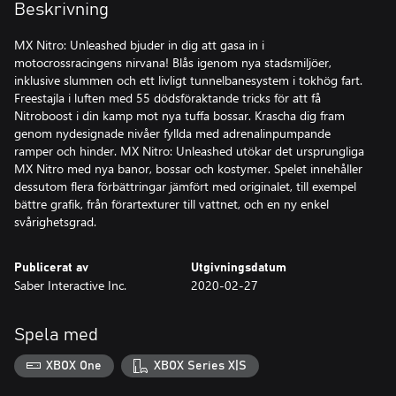
Beskrivning
MX Nitro: Unleashed bjuder in dig att gasa in i
motocrossracingens nirvana! Blås igenom nya stadsmiljöer,
inklusive slummen och ett livligt tunnelbanesystem i tokhög fart.
Freestajla i luften med 55 dödsföraktande tricks för att få
Nitroboost i din kamp mot nya tuffa bossar. Krascha dig fram
genom nydesignade nivåer fyllda med adrenalinpumpande
ramper och hinder. MX Nitro: Unleashed utökar det ursprungliga
MX Nitro med nya banor, bossar och kostymer. Spelet innehåller
dessutom flera förbättringar jämfört med originalet, till exempel
bättre grafik, från förartexturer till vattnet, och en ny enkel
svårighetsgrad.
Publicerat av
Utgivningsdatum
Saber Interactive Inc.
2020-02-27
Spela med
XBOX One
XBOX Series X|S