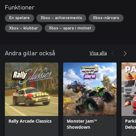
Funktioner
En spelare
Xbox – achievements
Xbox-närvaro
Xbox – klubbar
Xbox – spara i molnet
Visa alla
Andra gillar också
Rally Arcade Classics
Monster Jam™
Park
Showdown
Delux