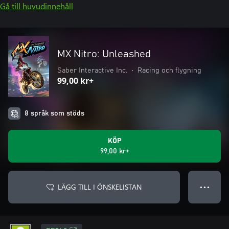
Gå till huvudinnehåll
MX Nitro: Unleashed
Saber Interactive Inc.
•
Racing och flygning
99,00 kr+
8 språk som stöds
KÖP
99,00 kr+
LÄGG TILL I ÖNSKELISTAN
● ● ●