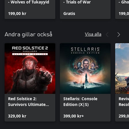
- Wolves of Tukayyid
- Trials of War
- Gho
Stor
199,00 kr
Gratis
199,0
Visa alla
Andra gillar också
Red Solstice 2:
Stellaris: Console
Reviv
Survivors Ultimate
Edition (X|S)
Reco
Edition
329,00 kr
399,00 kr+
299,0