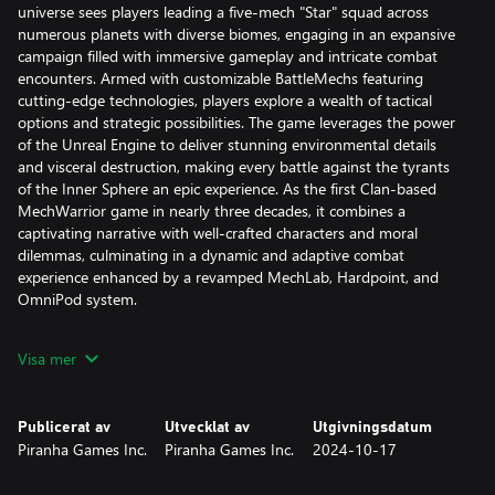
universe sees players leading a five-mech "Star" squad across
numerous planets with diverse biomes, engaging in an expansive
campaign filled with immersive gameplay and intricate combat
encounters. Armed with customizable BattleMechs featuring
cutting-edge technologies, players explore a wealth of tactical
options and strategic possibilities. The game leverages the power
of the Unreal Engine to deliver stunning environmental details
and visceral destruction, making every battle against the tyrants
of the Inner Sphere an epic experience. As the first Clan-based
MechWarrior game in nearly three decades, it combines a
captivating narrative with well-crafted characters and moral
dilemmas, culminating in a dynamic and adaptive combat
experience enhanced by a revamped MechLab, Hardpoint, and
OmniPod system.
MechWarrior 5: Clans supported platforms - Xbox Series X|S and
Visa mer
PC
Publicerat av
Utvecklat av
Utgivningsdatum
Piranha Games Inc.
Piranha Games Inc.
2024-10-17