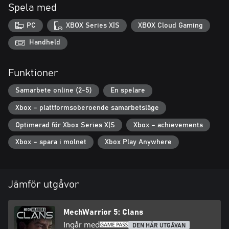
Spela med
PC
XBOX Series X|S
XBOX Cloud Gaming
Handheld
Funktioner
Samarbete online (2-5)
En spelare
Xbox – plattformsoberoende samarbetsläge
Optimerad för Xbox Series X|S
Xbox – achievements
Xbox – spara i molnet
Xbox Play Anywhere
Jämför utgåvor
MechWarrior 5: Clans
Ingår med
DEN HÄR UTGÅVAN