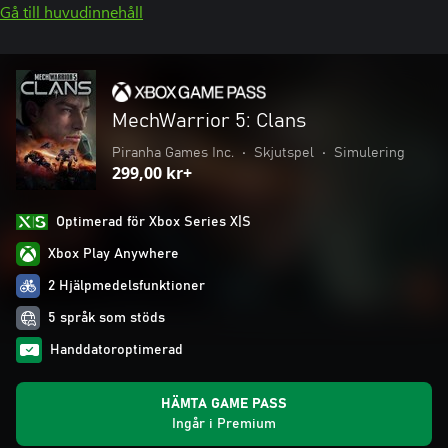
Gå till huvudinnehåll
MechWarrior 5: Clans
Piranha Games Inc.
•
Skjutspel
•
Simulering
299,00 kr+
Optimerad för Xbox Series X|S
Xbox Play Anywhere
2 Hjälpmedelsfunktioner
5 språk som stöds
Handdatoroptimerad
HÄMTA GAME PASS
Ingår i Premium