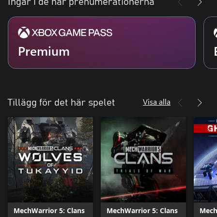
Ingår i de här prenumerationerna
Premium
Visa alla
Tillägg för det här spelet
MechWarrior 5: Clans
MechWarrior 5: Clans
Mech