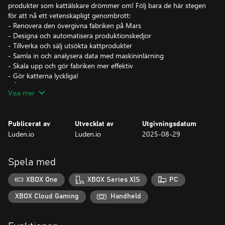
produkter som kattälskare drömmer om! Följ bara de här stegen
för att nå ett vetenskapligt genombrott:
- Renovera den övergivna fabriken på Mars
- Designa och automatisera produktionskedjor
- Tillverka och sälj utsökta kattprodukter
- Samla in och analysera data med maskininlärning
- Skala upp och gör fabriken mer effektiv
- Gör katterna lyckliga!
- Återuppbygg det urgamla monumentet
Visa mer
- Etablera KATTopia i det felina samhället!
Försäljningen i fabriksbutikerna genererar enorma mängder data
Publicerat av
Utvecklat av
Utgivningsdatum
som sedan analyseras med riktig maskininlärning för att låsa upp
Luden.io
Luden.io
2025-08-29
kattens innersta väsen.
Men ingen stress! I den här trygga miljön kan du inte misslyckas
Spela med
– det viktigaste är att fortsätta experimentera och förbli nyfiken.
Experimentera, optimera, automatisera – och fortsätt bygga den
XBOX One
XBOX Series X|S
PC
gigantiska kattfabriken på Mars. Förr eller senare kommer du
hitta nyckeln till en bättre framtid för både människor och katter
XBOX Cloud Gaming
Handheld
(och kanske även för hundar; hundar är ju ganska okej också)!