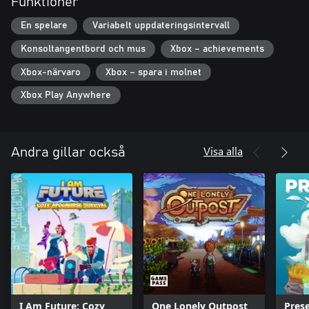
Funktioner
Spelet backas upp av äkta maskininlärning, länkar till
handplockade pedagogiska videor och en inbyggd wiki som
En spelare
Variabelt uppdateringsintervall
lärandematerial.
Konsoltangentbord och mus
Xbox – achievements
Xbox-närvaro
Xbox – spara i molnet
Xbox Play Anywhere
Visa alla
Andra gillar också
I Am Future: Cozy
One Lonely Outpost
Pres