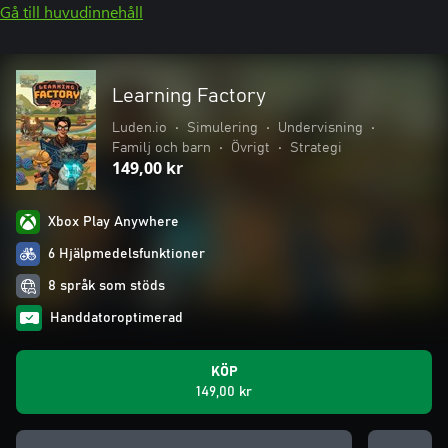
Gå till huvudinnehåll
Learning Factory
Luden.io
•
Simulering
•
Undervisning
•
Familj och barn
•
Övrigt
•
Strategi
149,00 kr
Xbox Play Anywhere
6 Hjälpmedelsfunktioner
8 språk som stöds
Handdatoroptimerad
KÖP
149,00 kr