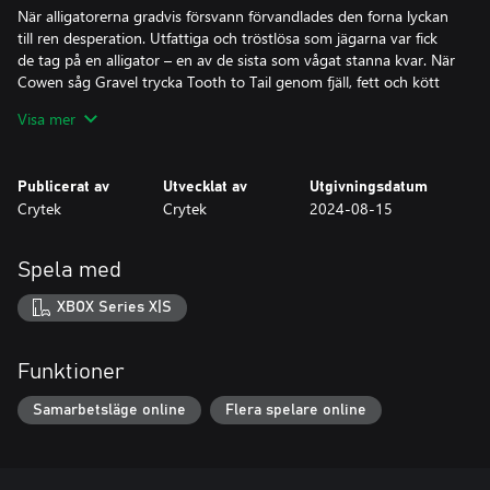
När alligatorerna gradvis försvann förvandlades den forna lyckan
till ren desperation. Utfattiga och tröstlösa som jägarna var fick
de tag på en alligator – en av de sista som vågat stanna kvar. När
Cowen såg Gravel trycka Tooth to Tail genom fjäll, fett och kött
greps han av girighet. Han drev in Avarices egg i Gravels strupe
Visa mer
och såg på när den senare förblödde över kadavret. Gyttjan sög
upp blodet, och Cowen klädde sig i djurskinnet: en segerns och
svekets skrud. Hans omättliga törst efter sumpmarkernas
Publicerat av
Utvecklat av
Utgivningsdatum
monster passar American Hunter’s Association som handen i
Crytek
Crytek
2024-08-15
handsken.
Spela med
XBOX Series X|S
Funktioner
Samarbetsläge online
Flera spelare online