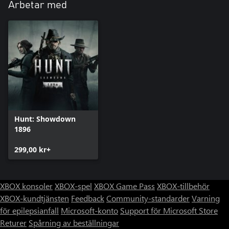
Arbetar med
Hunt: Showdown
1896
299,00 kr+
XBOX konsoler
XBOX-spel
XBOX Game Pass
XBOX-tillbehör
XBOX-kundtjänsten
Feedback
Community-standarder
Varning
för epilepsianfall
Microsoft-konto
Support för Microsoft Store
Returer
Spårning av beställningar