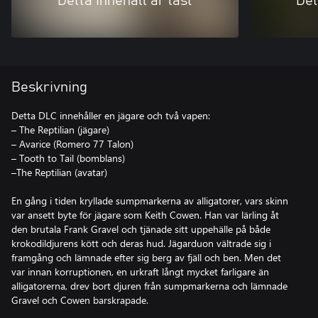
Detta innehåll är låst
Det
Beskrivning
Detta DLC innehåller en jägare och två vapen:
– The Reptilian (jägare)
– Avarice (Romero 77 Talon)
– Tooth to Tail (bomblans)
–The Reptilian (avatar)
En gång i tiden kryllade sumpmarkerna av alligatorer, vars skinn
var ansett byte för jägare som Keith Cowen. Han var lärling åt
den brutala Frank Gravel och tjänade sitt uppehälle på både
krokodildjurens kött och deras hud. Jägarduon vältrade sig i
framgång och lämnade efter sig berg av fjäll och ben. Men det
var innan korruptionen, en urkraft långt mycket farligare än
alligatorerna, drev bort djuren från sumpmarkerna och lämnade
Gravel och Cowen barskrapade.