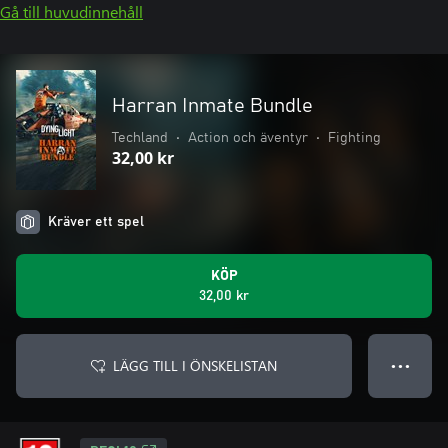
Gå till huvudinnehåll
Harran Inmate Bundle
Techland
•
Action och äventyr
•
Fighting
32,00 kr
Kräver ett spel
KÖP
32,00 kr
LÄGG TILL I ÖNSKELISTAN
● ● ●