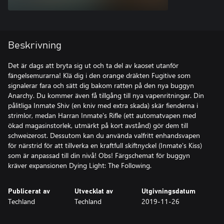
Beskrivning
Det är dags att bryta sig ut och ta del av kaoset utanför
fängelsemurarna! Klä dig i den orange dräkten Fugitive som
signalerar fara och sätt dig bakom ratten på den nya buggyn
Anarchy. Du kommer även få tillgång till nya vapenritningar. Din
pålitliga Inmate Shiv (en kniv med extra skada) skär fienderna i
strimlor, medan Harran Inmate's Rifle (ett automatvapen med
ökad magasinstorlek, utmärkt på kort avstånd) gör dem till
schweizerost. Dessutom kan du använda valfritt enhandsvapen
för närstrid för att tillverka en kraftfull skiftnyckel (Inmate's Kiss)
som är anpassad till din nivå! Obs! Färgschemat för buggyn
kräver expansionen Dying Light: The Following.
Publicerat av
Utvecklat av
Utgivningsdatum
Techland
Techland
2019-11-26