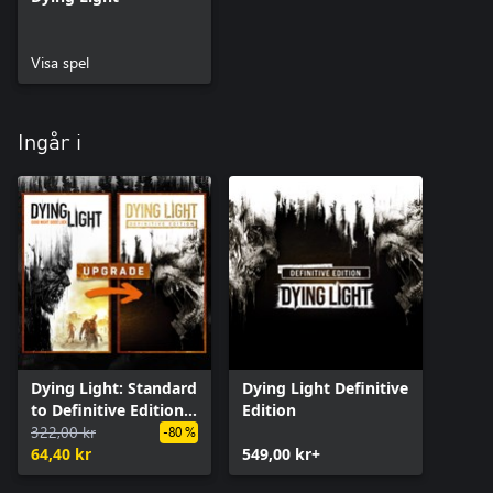
Visa spel
Ingår i
Dying Light: Standard
Dying Light Definitive
to Definitive Edition
Edition
Upgrade
322,00 kr
-80 %
64,40 kr
549,00 kr+