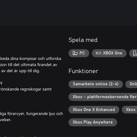
Spela med
PC
XBOX One
vskeda dina kompisar och utforska
zon till det ultimata firandet av
v det är upp till dig.
Funktioner
N
Samarbete online (2-4)
Onl
 grönskande regnskogar samt
Xbox – plattformsoberoende fler
Xbox One X Enhanced
Xbox 
iga förarvyer, fungerande ljus och
velser.
Xbox Play Anywhere