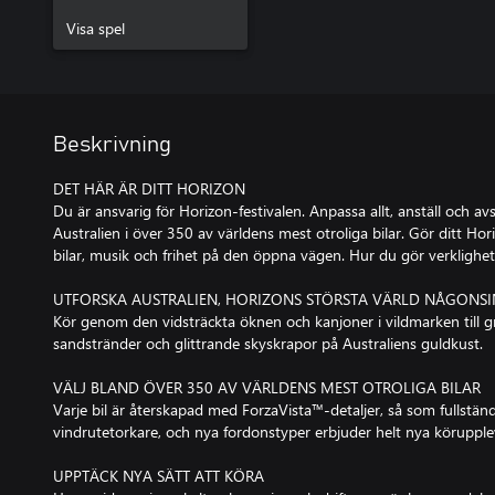
Visa spel
Beskrivning
DET HÄR ÄR DITT HORIZON
Du är ansvarig för Horizon-festivalen. Anpassa allt, anställ och a
Australien i över 350 av världens mest otroliga bilar. Gör ditt Hori
bilar, musik och frihet på den öppna vägen. Hur du gör verklighet a
UTFORSKA AUSTRALIEN, HORIZONS STÖRSTA VÄRLD NÅGONSI
Kör genom den vidsträckta öknen och kanjoner i vildmarken till
sandstränder och glittrande skyskrapor på Australiens guldkust.
VÄLJ BLAND ÖVER 350 AV VÄRLDENS MEST OTROLIGA BILAR
Varje bil är återskapad med ForzaVista™-detaljer, så som fullständ
vindrutetorkare, och nya fordonstyper erbjuder helt nya körupple
UPPTÄCK NYA SÄTT ATT KÖRA