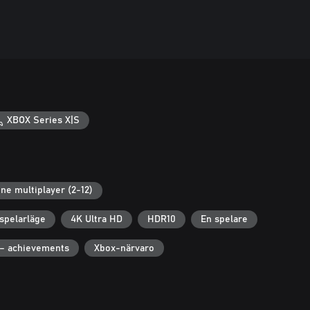
XBOX Series X|S
ine multiplayer (2-12)
spelarläge
4K Ultra HD
HDR10
En spelare
– achievements
Xbox-närvaro