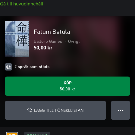
Gå till huvudinnehåll
Fatum Betula
Baltoro Games
•
Övrigt
50,00 kr
2 språk som stöds
KÖP
50,00 kr
LÄGG TILL I ÖNSKELISTAN
● ● ●