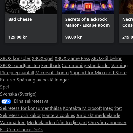
Bad Cheese
Secrets of Blackrock
Necro
Manor - Escape Room
Cons
129,00 kr
99,00 kr
219,0
XBOX konsoler
XBOX-spel
XBOX Game Pass
XBOX-tillbehör
XBOX-kundtjänsten
Feedback
Community-standarder
Varning
för epilepsianfall
Microsoft-konto
Support för Microsoft Store
Returer
Spårning av beställningar
Spel
Svenska (Sverige)
Dina sekretessval
Sekretess för konsumenthälsa
Kontakta Microsoft
Integritet
Sekretess och kakor
Hantera cookies
Juridiskt meddelande
Varumärken
Meddelanden från tredje part
Om våra annonser
EU Compliance DoCs