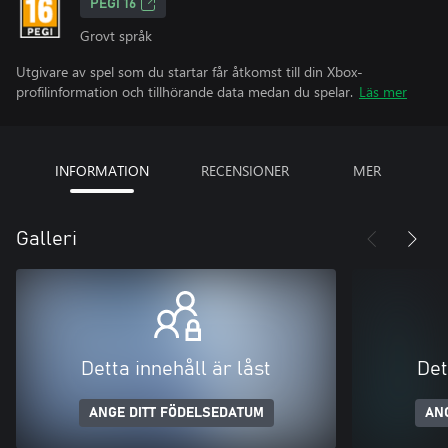
PEGI 16
Grovt språk
Utgivare av spel som du startar får åtkomst till din Xbox-
profilinformation och tillhörande data medan du spelar.
Läs mer
INFORMATION
RECENSIONER
MER
Galleri
Detta innehåll är låst
Det
ANGE DITT FÖDELSEDATUM
AN