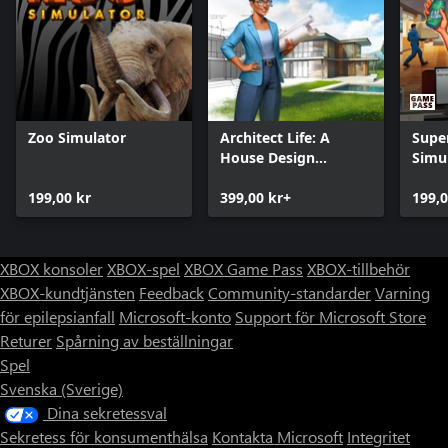
Zoo Simulator
Architect Life: A
Supe
House Design
Simu
Simulator
199,00 kr
399,00 kr+
199,0
XBOX konsoler
XBOX-spel
XBOX Game Pass
XBOX-tillbehör
XBOX-kundtjänsten
Feedback
Community-standarder
Varning
för epilepsianfall
Microsoft-konto
Support för Microsoft Store
Returer
Spårning av beställningar
Spel
Svenska (Sverige)
Dina sekretessval
Sekretess för konsumenthälsa
Kontakta Microsoft
Integritet