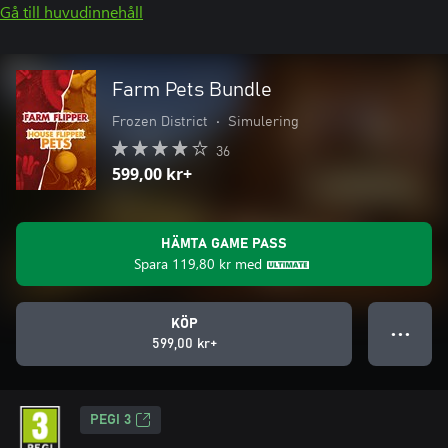
Gå till huvudinnehåll
Farm Pets Bundle
Frozen District
•
Simulering
36
599,00 kr+
HÄMTA GAME PASS
Spara
119,80 kr
med
KÖP
● ● ●
599,00 kr+
PEGI 3