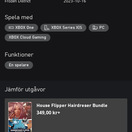
Frozen District
2023-10-16
Spela med
XBOX One
XBOX Series X|S
PC
XBOX Cloud Gaming
Funktioner
En spelare
Jämför utgåvor
House Flipper Hairdreser Bundle
349,00 kr+