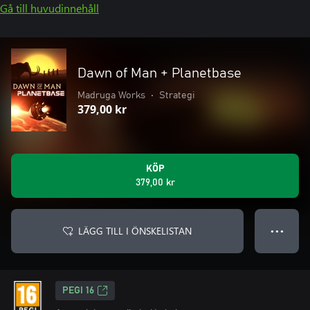
Gå till huvudinnehåll
Dawn of Man + Planetbase
Madruga Works
•
Strategi
379,00 kr
KÖP
379,00 kr
LÄGG TILL I ÖNSKELISTAN
● ● ●
PEGI 16