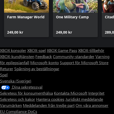
Farm Manager World
One Military Camp
Cita
249,00 kr
249,00 kr
289,0
XBOX konsoler
XBOX-spel
XBOX Game Pass
XBOX-tillbehör
XBOX-kundtjänsten
Feedback
Community-standarder
Varning
för epilepsianfall
Microsoft-konto
Support för Microsoft Store
Returer
Spårning av beställningar
Spel
Svenska (Sverige)
Dina sekretessval
Sekretess för konsumenthälsa
Kontakta Microsoft
Integritet
Sekretess och kakor
Hantera cookies
Juridiskt meddelande
Varumärken
Meddelanden från tredje part
Om våra annonser
EU Compliance DoCs