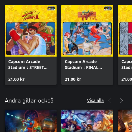
Capcom Arcade
Capcom Arcade
Capc
Stadium：STREET
Stadium：FINAL
Stad
FIGHTER II - The
FIGHT
STRE
World Warrior -
21,00 kr
21,00 kr
IITU
21,00
Visa alla
Andra gillar också