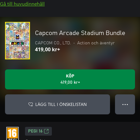
Gå till huvudinnehåll
Capcom Arcade Stadium Bundle
CAPCOM CO., LTD.
•
Action och äventyr
419,00 kr+
KÖP
419,00 kr+
LÄGG TILL I ÖNSKELISTAN
● ● ●
PEGI 16