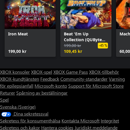
Iron Meat
Beat 'Em Up
Mach
Collection (QUByte
Classics)
199,00 kr
-45 %
199,00 kr
109,45 kr
60,00
XBOX konsoler
XBOX-spel
XBOX Game Pass
XBOX-tillbehör
XBOX-kundtjänsten
Feedback
Community-standarder
Varning
för epilepsianfall
Microsoft-konto
Support för Microsoft Store
Returer
Spårning av beställningar
Spel
Svenska (Sverige)
Dina sekretessval
Sekretess för konsumenthälsa
Kontakta Microsoft
Integritet
Sekretess och kakor
Hantera cookies
Juridiskt meddelande