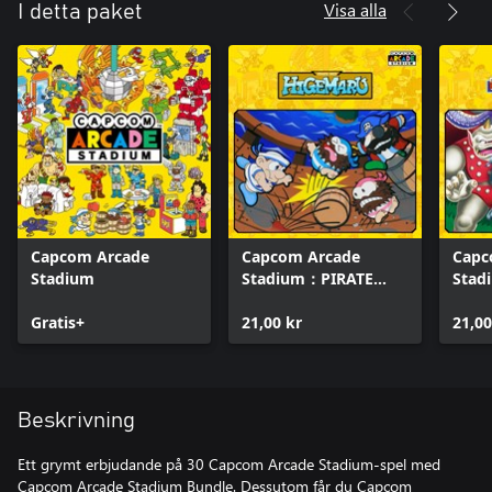
Visa alla
I detta paket
Capcom Arcade
Capcom Arcade
Capc
Stadium
Stadium：PIRATE
Stad
SHIP HIGEMARU
Gobl
Gratis+
21,00 kr
21,00
Beskrivning
Ett grymt erbjudande på 30 Capcom Arcade Stadium-spel med
Capcom Arcade Stadium Bundle. Dessutom får du Capcom