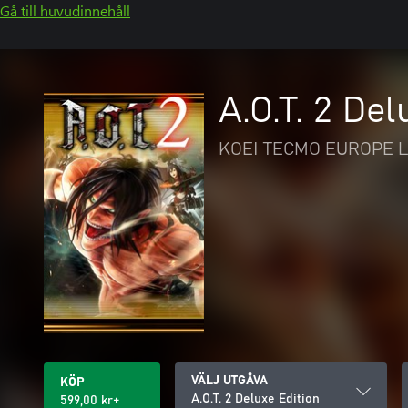
Gå till huvudinnehåll
A.O.T. 2 Del
KOEI TECMO EUROPE L
VÄLJ UTGÅVA
KÖP
A.O.T. 2 Deluxe Edition
599,00 kr+