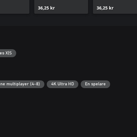
36,25 kr
36,25 kr
es X|S
ine multiplayer (4-8)
4K Ultra HD
En spelare