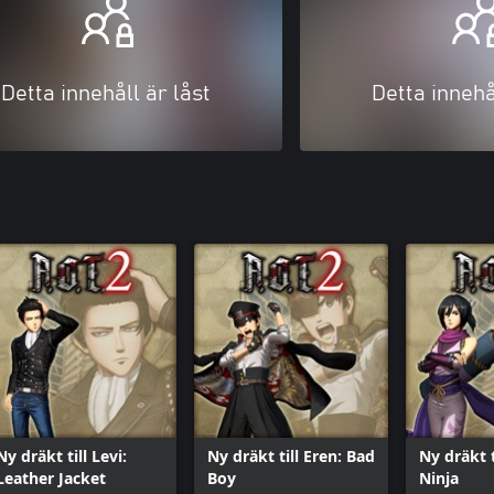
Detta innehåll är låst
Detta innehå
Ny dräkt till Levi:
Ny dräkt till Eren: Bad
Ny dräkt t
Leather Jacket
Boy
Ninja