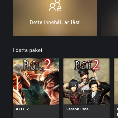
Detta innehåll är låst
I detta paket
A.O.T. 2
Season Pass