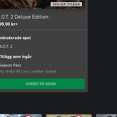
DEN HÄR UTGÅVAN
.O.T. 2 Deluxe Edition
99,00 kr+
Inkluderade spel
A.O.T. 2
Tillägg som ingår
Season Pass
Ny dräkt till Levi: Leather Jacket
Ny dräkt till Eren: Bad Boy
Ny dräkt till Mikasa: Ninja
ÖVERST PÅ SIDAN
Ny dräkt till Reiner: American Football
Ny dräkt till Hange: Scientist
Ny dräkt till Sasha: Cheerleader
Ny dräkt till Annie: Motorcycle
Ny dräkt till Annie: Pop Star