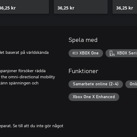
36,25 kr
36,25 kr
36,25 kr
Spela med
pelet baserat på världskända
XBOX One
XBOX Seri
mpanjoner försöker rädda
Funktioner
the omni-directional mobility
h känn spänningen och
Samarbete online (2-4)
Onl
Xbox One X Enhanced
arat. Se till att du inte gör något