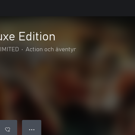
uxe Edition
IMITED
•
Action och äventyr
● ● ●