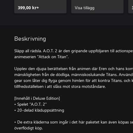
399,00 kr+
Visa tillägg
Beskrivning
Släpp all rädsla. A.O.T. 2 är den gripande uppföljaren till actions
animeserien "Attack on Titan".
Upplev den djupa berättelsen från animen där Eren och hans ko
mänskligheten från de dödliga, människoslukande Titans. Använd 
gear som låter dig flyga genom himlen för att kontra Titans, oc
tillfredsställelsen i att slåss mot stora motståndare.
[Innehåll i Deluxe Edition]
• Spelet "A.O.T. 2"
• 20-delad kläduppsättning
• De extra kläderna som ingår i det här paketet kan även köpas sep
överflödigt köp.