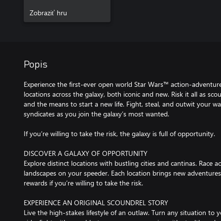
Zobraziť hru
Popis
Experience the first-ever open world Star Wars™ action-adventur
locations across the galaxy, both iconic and new. Risk it all as s
and the means to start a new life. Fight, steal, and outwit your w
syndicates as you join the galaxy’s most wanted.
If you’re willing to take the risk, the galaxy is full of opportunity.
DISCOVER A GALAXY OF OPPORTUNITY
Explore distinct locations with bustling cities and cantinas. Race 
landscapes on your speeder. Each location brings new adventures,
rewards if you’re willing to take the risk.
EXPERIENCE AN ORIGINAL SCOUNDREL STORY
Live the high-stakes lifestyle of an outlaw. Turn any situation to