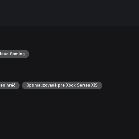
loud Gaming
en hráč
Optimalizované pre Xbox Series X|S