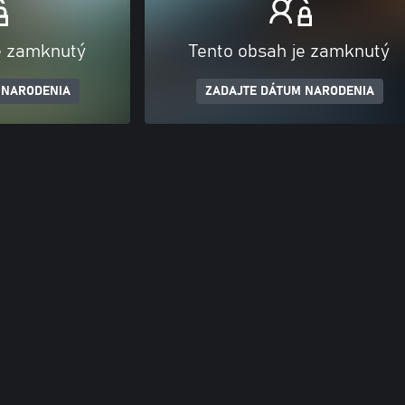
e zamknutý
Tento obsah je zamknutý
 NARODENIA
ZADAJTE DÁTUM NARODENIA