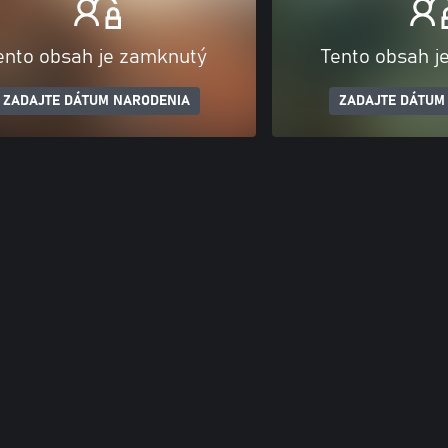
ento obsah je zamknutý
Tento obsah j
ZADAJTE DÁTUM NARODENIA
ZADAJTE DÁTUM