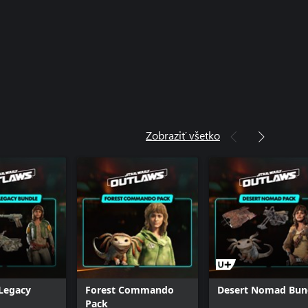
Pack
Star Wars Outlaws Ro
Pack
Star Wars Outlaws Di
Cartel Ronin Bundle
Hunter's Legacy Bun
Zobraziť všetko
Legacy
Forest Commando
Desert Nomad Bun
Pack