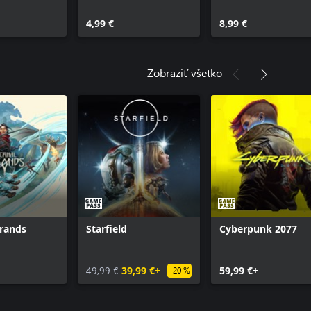
4,99 €
8,99 €
Zobraziť všetko
trands
Starfield
Cyberpunk 2077
49,99 €
39,99 €+
59,99 €+
–20 %