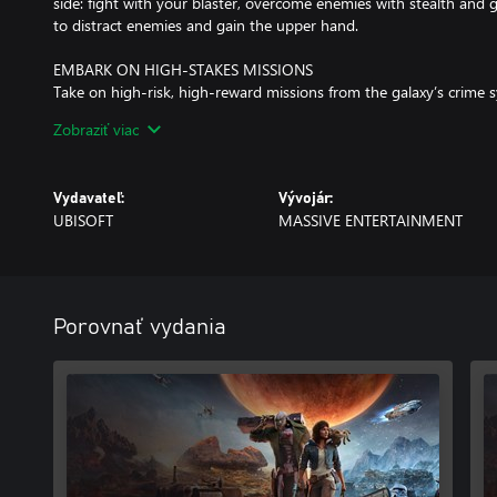
side: fight with your blaster, overcome enemies with stealth and 
to distract enemies and gain the upper hand.
EMBARK ON HIGH-STAKES MISSIONS
Take on high-risk, high-reward missions from the galaxy’s crime s
infiltrate secret locations, and outwit enemies as one of the gala
Zobraziť viac
make influences your ever-changing reputation.
JUMP INTO THE PILOT SEAT
Vydavateľ:
Vývojár:
Pilot your ship, the Trailblazer, as you engage in thrilling dogfigh
UBISOFT
MASSIVE ENTERTAINMENT
Find the right opportunities to chase, evade, and attack to get t
Offer, content, and dates subject to change.
Internet connection, Ubisoft account, Microsoft Account and Gam
Porovnať vydania
(subscriptions sold separately) required to access online multiplay