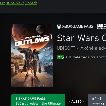
Prejsť na hlavný obsah
Star Wars 
UBISOFT
•
Akčné a ad
Optimalizované pre Xbox 
ZÍSKAŤ GAME PASS
KÚPIŤ
- ALEBO -
Súčasť predplatného Ultimate
79,99 €+