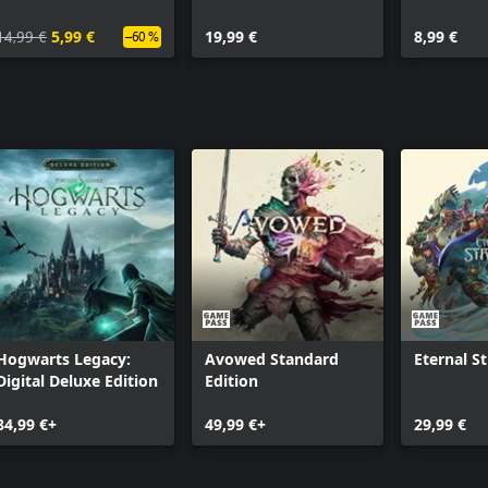
14,99 €
5,99 €
19,99 €
8,99 €
–60 %
Hogwarts Legacy:
Avowed Standard
Eternal S
Digital Deluxe Edition
Edition
84,99 €+
49,99 €+
29,99 €