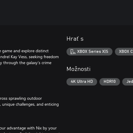
Hrať s
e game and explore distinct
XBOX Series X|S
XBOX C
coundrel Kay Vess, seeking freedom
ay through the galaxy’s crime
Možnosti
4K Ultra HD
HDR10
Jed
across sprawling outdoor
 unique challenges, and enticing
 your advantage with Nix by your