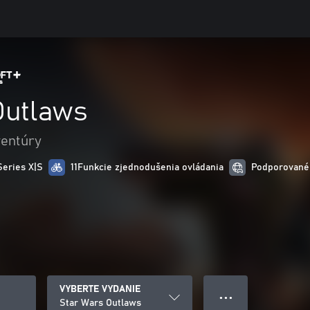
Outlaws
ventúry
Series X|S
11Funkcie zjednodušenia ovládania
Podporované 
VYBERTE VYDANIE
● ● ●
Star Wars Outlaws