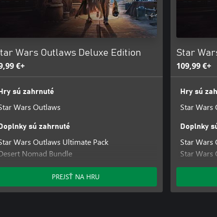
tar Wars Outlaws Deluxe Edition
Star War
9,99 €+
109,99 €+
Hry sú zahrnuté
Hry sú za
Star Wars Outlaws
Star Wars 
Doplnky sú zahrnuté
Doplnky s
Star Wars Outlaws Ultimate Pack
Star Wars 
Desert Nomad Bundle
Star Wars 
Naboo Nobility Bundle
Star Wars 
Star Wars Outlaws Sabacc Shark Character
Hunter's L
PREJSŤ NA HRU
Pack
Cartel Ron
Star Wars Outlaws Rogue Infiltrator Character
Pack