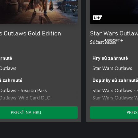
s Outlaws Gold Edition
Star Wars Outlaw
Súčasť
hrnuté
Hry sú zahrnuté
Outlaws
Star Wars Outlaws
ú zahrnuté
Doplnky sú zahrnut
Outlaws - Season Pass
Star Wars Outlaws - 
Outlaws: Wild Card DLC
Star Wars Outlaws: 
Outlaws: A Pirate's Fortune DLC
Star Wars Outlaws: A
egacy Bundle
Desert Nomad Bundl
PREJSŤ NA HRU
PREJ
in Bundle
Naboo Nobility Bund
Star Wars Outlaws Ul
Star Wars Outlaws Sa