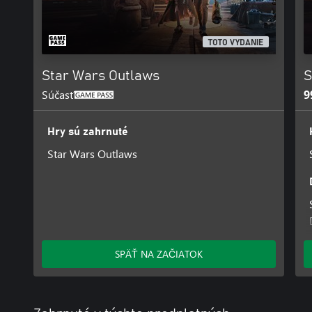
TOTO VYDANIE
Star Wars Outlaws
S
Súčasť
9
Hry sú zahrnuté
Star Wars Outlaws
SPÄŤ NA ZAČIATOK