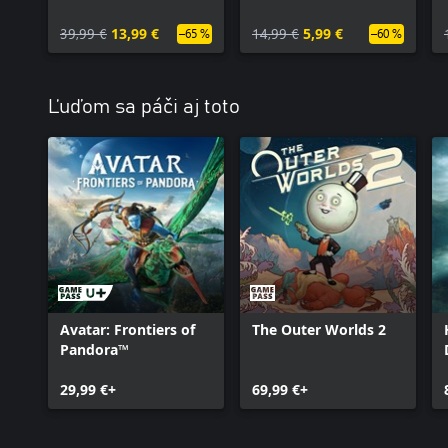
39,99 €
13,99 €
14,99 €
5,99 €
–65 %
–60 %
Ľuďom sa páči aj toto
Avatar: Frontiers of
The Outer Worlds 2
Pandora™
29,99 €+
69,99 €+