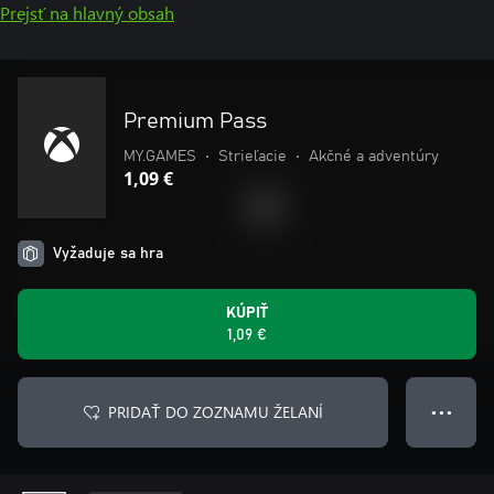
Prejsť na hlavný obsah
Premium Pass
MY.GAMES
•
Strieľacie
•
Akčné a adventúry
1,09 €
Vyžaduje sa hra
KÚPIŤ
1,09 €
PRIDAŤ DO ZOZNAMU ŽELANÍ
● ● ●