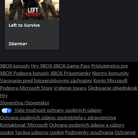
Left to Survive
Zdarma+
XBOX konzoly
Hry XBOX
XBOX Game Pass
Príslušenstvo pre
XBOX
Podpora konzoly XBOX
Pripomienky
Normy komunity
Varovanie pred fotosenzitívnymi záchvatmi
Konto Microsoft
Podpora Microsoft Store
Vrátenie tovaru
Sledovanie objednávok
Hry
Slovenčina (Slovensko)
Vaše možnosti ochrany osobných údajov
Ochrana osobných údajov spotrebiteľa v zdravotníctve
Kontaktovať Microsoft
Ochrana osobných údajov a súbory
cookie
Správa súborov cookie
Podmienky používania
Ochranné