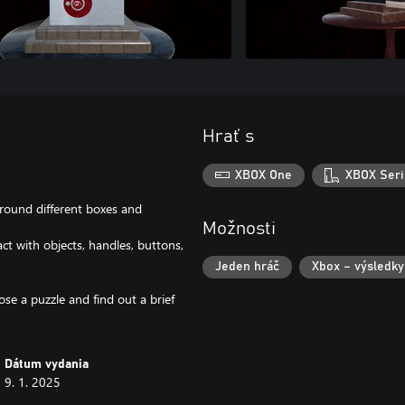
Hrať s
XBOX One
XBOX Seri
around different boxes and
Možnosti
t with objects, handles, buttons,
Jeden hráč
Xbox – výsledky
se a puzzle and find out a brief
Dátum vydania
9. 1. 2025