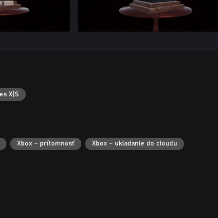
es X|S
Xbox – prítomnosť
Xbox – ukladanie do cloudu