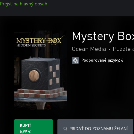
Prejsť na hlavný obsah
Mystery Bo
Ocean Media
•
Puzzle 
Podporované jazyky: 6
KÚPIŤ
PRIDAŤ DO ZOZNAMU ŽELANÍ
6,99 €