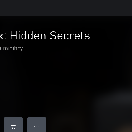
x: Hidden Secrets
a minihry
● ● ●