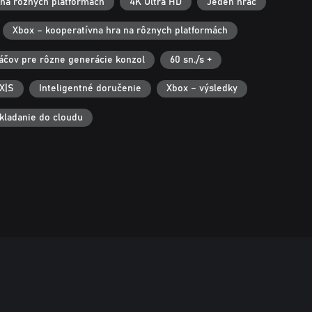
 na rôznych platformách
4K Ultra HD
Jeden hráč
Xbox – kooperatívna hra na rôznych platformách
ráčov pre rôzne generácie konzol
60 sn./s +
X|S
Inteligentné doručenie
Xbox – výsledky
kladanie do cloudu