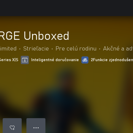
RGE Unboxed
Limited
•
Strieľacie
•
Pre celú rodinu
•
Akčné a ad
Series X|S
Inteligentné doručovanie
2Funkcie zjednodušen
● ● ●