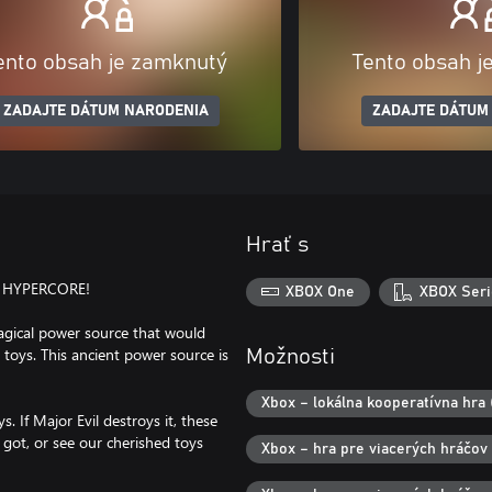
ento obsah je zamknutý
Tento obsah j
ZADAJTE DÁTUM NARODENIA
ZADAJTE DÁTUM
Hrať s
 HYPERCORE!
XBOX One
XBOX Seri
magical power source that would
toys. This ancient power source is
Možnosti
Xbox – lokálna kooperatívna hra 
. If Major Evil destroys it, these
 got, or see our cherished toys
Xbox – hra pre viacerých hráčov v