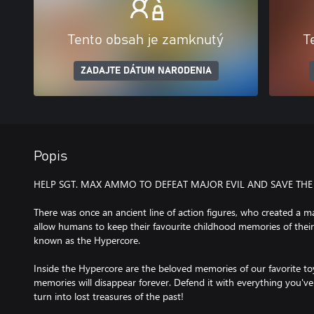
Tento obsah je zamknutý
T
ZADAJTE DÁTUM NARODENIA
Popis
HELP SGT. MAX AMMO TO DEFEAT MAJOR EVIL AND SAVE THE
There was once an ancient line of action figures, who created a 
allow humans to keep their favourite childhood memories of their 
known as the Hypercore.
Inside the Hypercore are the beloved memories of our favorite toys
memories will disappear forever. Defend it with everything you've
turn into lost treasures of the past!