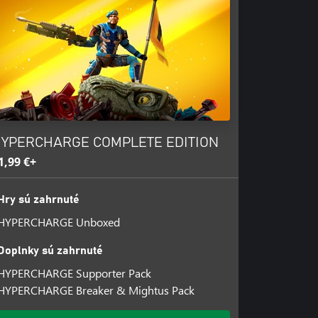
ome top of the scoreboard! Classic
tery, Infection, and King of the
YPERCHARGE COMPLETE EDITION
1,99 €+
Hry sú zahrnuté
HYPERCHARGE Unboxed
Doplnky sú zahrnuté
HYPERCHARGE Supporter Pack
HYPERCHARGE Breaker & Mightus Pack