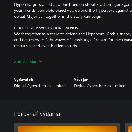
Hypercharge is a first and third-person shooter action figure ga
your friends, complete objectives, defend the Hypercore against 
defeat Major Evil together in the story campaign!
PLAY CO-OP WITH YOUR FRIENDS
Work together as a team to defend the Hypercore. Grab a friend,
and get ready to fight waves of classic toys. Prepare for each wa
resources, and even hidden secrets.
OFFLINE PLAY FOR SOLO PLAYERS
Zobraziť viac
Not everybody likes to play online. Hypercharge supports Offline,
can progress and unlock everything in-game while playing solo.
Vydavateľ:
Vývojár:
PLAYER BOTS
Digital Cybercherries Limited
Digital Cybercherries Limited
Don’t have a team to play with? Don’t worry, we’ve got you solo p
to your commands, collect resources, and even help to build defe
UNLOCK ACTION FIGURES
In Hypercharge, hundreds of unlocks are available, all of which c
Porovnať vydania
without any microtransactions.
PLAYER VERSUS PLAYER MODES