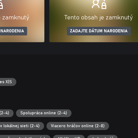
e zamknutý
Tento obsah je zamknutý
 NARODENIA
ZADAJTE DÁTUM NARODENIA
es X|S
(2-4)
Spolupráca online (2-4)
 lokálnej sieti (2-4)
Viacero hráčov online (2-8)