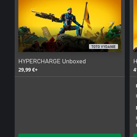
Go head-to-head against other action figures as you fight to bec
PvP modes include Deathmatch, Team Deathmatch, Capture the Bat
Hill.
TOTO VYDANIE
HYPERCHARGE Unboxed
H
29,99 €+
4