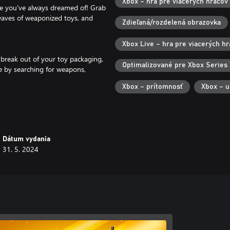
Xbox – hra pre viacerých hráčov
me you've always dreamed of! Grab
waves of weaponized toys, and
Zdieľaná/rozdelená obrazovka
Xbox Live – hra pre viacerých h
 break out of your toy packaging,
Optimalizované pre Xbox Series 
ve by searching for weapons,
Xbox – prítomnosť
Xbox – u
 Split-Screen and Local play. You
Dátum vydania
31. 5. 2024
layers covered. Player bots listen
nces.
an be earned directly in-game