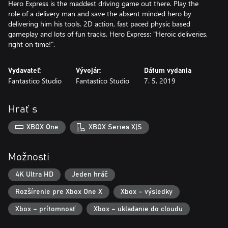
Hero Express is the maddest driving game out there. Play the
role of a delivery man and save the absent minded hero by
delivering him his tools. 2D action, fast paced physic based
gameplay and lots of fun tracks. Hero Express: "Heroic deliveries,
right on time!".
Vydavateľ:
Vývojár:
Dátum vydania
Fantastico Studio
Fantastico Studio
7. 5. 2019
Hrať s
XBOX One
XBOX Series X|S
Možnosti
4K Ultra HD
Jeden hráč
Rozšírenie pre Xbox One X
Xbox – výsledky
Xbox – prítomnosť
Xbox – ukladanie do cloudu