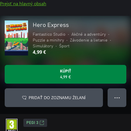
Prejsť na hlavný obsah
Hero Express
Fantastico Studio
•
Akčné a adventúry
•
Puzzle a minihry
•
Závodenie a lietanie
•
Simulátory
•
Šport
4,99 €
KÚPIŤ
4,99 €
PRIDAŤ DO ZOZNAMU ŽELANÍ
● ● ●
PEGI 3