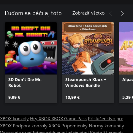
Zobraziť všetko
Ľuďom sa páči aj toto
3D Don't Die Mr.
Steampunch Xbox +
Alpa
Robot
Windows Bundle
9,99 €
10,99 €
5,29 
XBOX konzoly
Hry XBOX
XBOX Game Pass
Príslušenstvo pre
XBOX
Podpora konzoly XBOX
Pripomienky
Normy komunity
Varovanie pred fotosenzitívnymi záchvatmi
Konto Microsoft