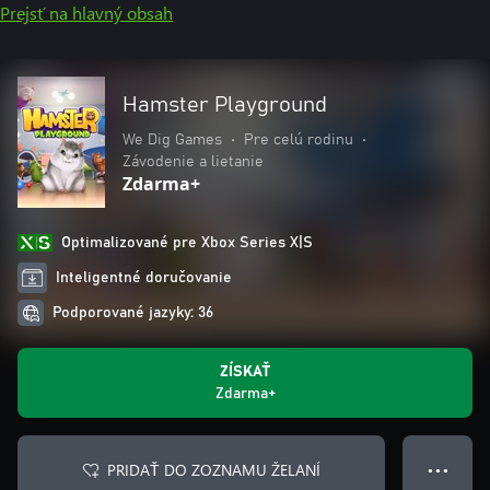
Prejsť na hlavný obsah
Hamster Playground
We Dig Games
•
Pre celú rodinu
•
Závodenie a lietanie
Zdarma+
Optimalizované pre Xbox Series X|S
Inteligentné doručovanie
Podporované jazyky: 36
ZÍSKAŤ
Zdarma+
PRIDAŤ DO ZOZNAMU ŽELANÍ
● ● ●