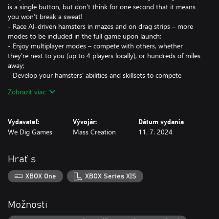
is a single button, but don't think for one second that it means
you won’t break a sweat!
- Race AI-driven hamsters in mazes and on drag strips – more
modes to be included in the full game upon launch;
- Enjoy multiplayer modes – compete with others, whether
they're next to you (up to 4 players locally), or hundreds of miles
away;
- Develop your hamsters’ abilities and skillsets to compete
against higher-level opponents;
Zobraziť viac
- Look after your hamsters and expand their house – furnish it
with new equipment and make it the mansion they deserve;
- Name your hamsters and customise them – there are over 100
Vydavateľ:
Vývojár:
Dátum vydania
cosmetic items!
We Dig Games
Mass Creation
11. 7. 2024
- Enjoy detailed graphics and cute animations, no matter what
mode you're playing!
Hrať s
XBOX One
XBOX Series X|S
Možnosti