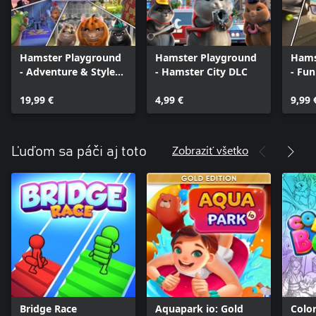
Hamster Playground
Hamster Playground
Hams
- Adventure & Style
- Hamster City DLC
- Fun
DLC Pack
Game
19,99 €
4,99 €
9,99 
Zobraziť všetko
Ľuďom sa páči aj toto
Bridge Race
Aquapark io: Gold
Colo