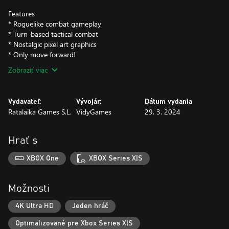
Features
* Roguelike combat gameplay
* Turn-based tactical combat
* Nostalgic pixel art graphics
* Only move forward!
Zobraziť viac
Vydavateľ:
Vývojár:
Dátum vydania
Ratalaika Games S.L.
VidyGames
29. 3. 2024
Hrať s
XBOX One
XBOX Series X|S
Možnosti
4K Ultra HD
Jeden hráč
Optimalizované pre Xbox Series X|S