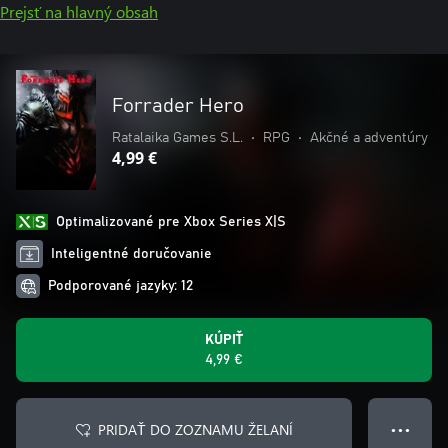
Prejsť na hlavný obsah
Forrader Hero
Ratalaika Games S.L.
•
RPG
•
Akčné a adventúry
4,99 €
Optimalizované pre Xbox Series X|S
Inteligentné doručovanie
Podporované jazyky: 12
KÚPIŤ
4,99 €
PRIDAŤ DO ZOZNAMU ŽELANÍ
● ● ●