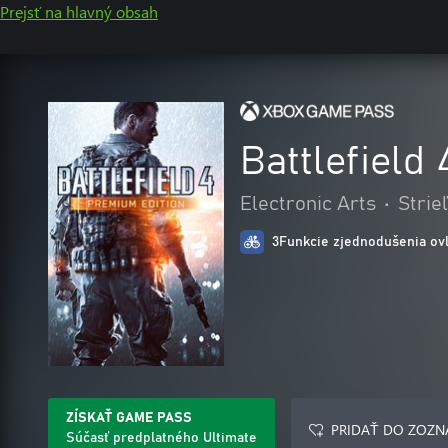
Prejsť na hlavný obsah
Battlefield
Electronic Arts
•
Strie
3Funkcie zjednodušenia ov
ZÍSKAŤ GAME PASS
PRIDAŤ DO ZOZN
Súčasť predplatného Ultimate