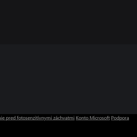
ie pred fotosenzitívnymi záchvatmi
Konto Microsoft
Podpora