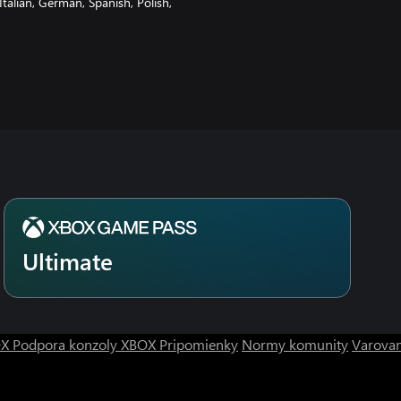
talian, German, Spanish, Polish,
Ultimate
OX
Podpora konzoly XBOX
Pripomienky
Normy komunity
Varovan