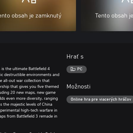
ento obsah je zamknutý
Tento obsah j
Hrať s
s the ultimate Battlefield 4
PC
ic destructible environments and
e all-out war collection that
rship that gives you five themed
Možnosti
ncluding 20 new maps, new game
dds even more diversity, ranging
Online hra pre viacerých hráčov
s the majestic levels of China
perimental high-tech warfare in
maps from Battlefield 3 remade in