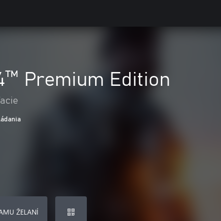
 4™ Premium Edition
ľacie
ládania
AMU ŽELANÍ