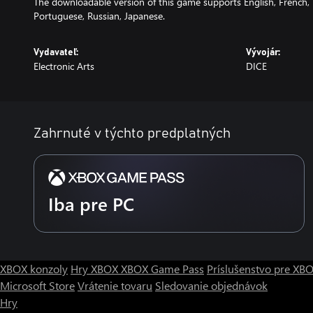
The downloadable version of this game supports English, French, I
Portuguese, Russian, Japanese.
Vydavateľ:
Vývojár:
Electronic Arts
DICE
Zahrnuté v týchto predplatných
Iba pre PC
XBOX konzoly
Hry XBOX
XBOX Game Pass
Príslušenstvo pre XB
Microsoft Store
Vrátenie tovaru
Sledovanie objednávok
Hry