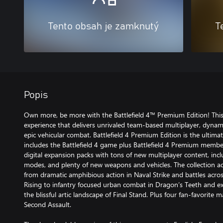
Tento obsah je zamknutý
T
Popis
Own more, be more with the Battlefield 4™ Premium Edition! This i
experience that delivers unrivaled team-based multiplayer, dynam
epic vehicular combat. Battlefield 4 Premium Edition is the ultimat
includes the Battlefield 4 game plus Battlefield 4 Premium membe
digital expansion packs with tons of new multiplayer content, i
modes, and plenty of new weapons and vehicles. The collection a
from dramatic amphibious action in Naval Strike and battles acros
Rising to infantry focused urban combat in Dragon’s Teeth and ex
the blissful artic landscape of Final Stand. Plus four fan-favorite 
Second Assault.