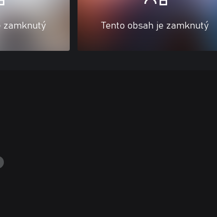
e zamknutý
Tento obsah je zamknutý