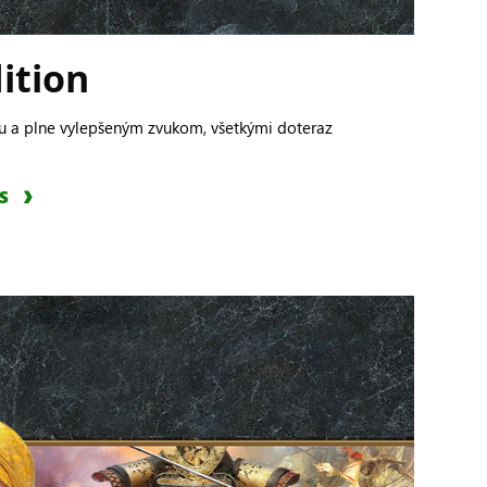
dition
kou a plne vylepšeným zvukom, všetkými doteraz
S