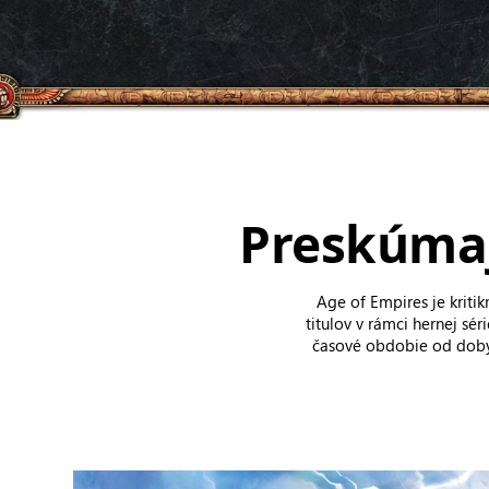
Preskúmaj
Age of Empires je krit
titulov v rámci hernej sér
časové obdobie od doby