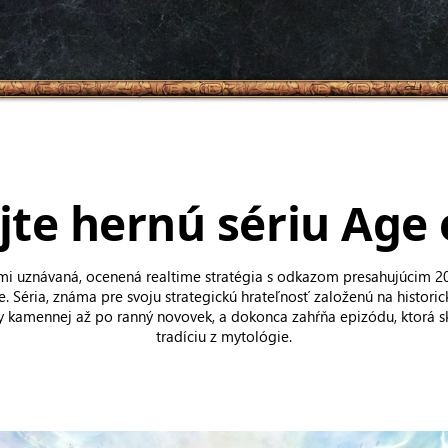
te hernú sériu Age 
ikmi uznávaná, ocenená realtime stratégia s odkazom presahujúcim 2
ie. Séria, známa pre svoju strategickú hrateľnosť založenú na historic
 kamennej až po ranný novovek, a dokonca zahŕňa epizódu, ktorá s
tradíciu z mytológie.