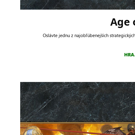
Age o
Oslávte jednu z najobľúbenejších strategickýc
HRA