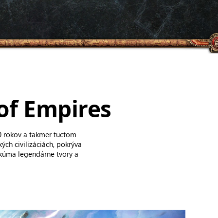
of Empires
0 rokov a takmer tuctom
kých civilizáciách, pokrýva
kúma legendárne tvory a